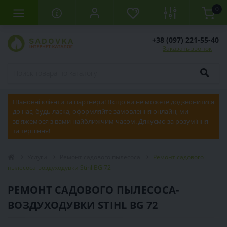
0
+38 (097) 221-55-40
Заказать звонок
Шановні клієнти та партнери! Якщо ви не можете додзвонитися
до нас, будь ласка, оформляйте замовлення онлайн, ми
зв'яжемося з вами найближчим часом. Дякуємо за розуміння
та терпіння!
Услуги
Ремонт садового пылесоса
Ремонт садового
пылесоса-воздуходувки Stihl BG 72
РЕМОНТ САДОВОГО ПЫЛЕСОСА-
ВОЗДУХОДУВКИ STIHL BG 72