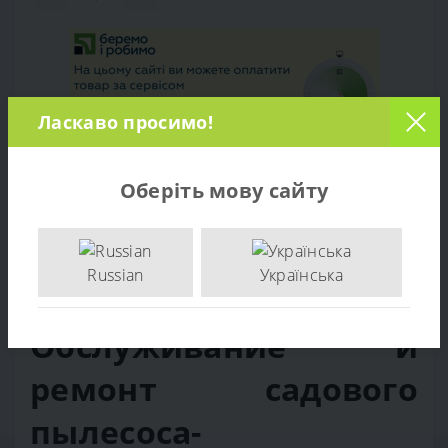
Ласкаво просимо!
Оберіть мову сайту
Обзор товара
Russian
Українська
Отзывов (0)
Обслуживание и
ремонт садового
пылесоса-