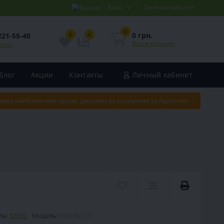
Язык
Личный кабинет
0
0 грн.
221-55-40
0
0
Ваша корзина
онок
Блог
Акции
Контакты
Личный кабинет
 вами найближчим часом. Дякуємо за розуміння та терпіння!
ль:
STIHL
Модель:
Stihl BG 55