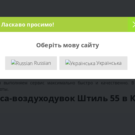
Ласкаво просимо!
Оберіть мову сайту
нт садового пылесоса-в
Russian
Українська
рофессиональный
ремонт воздуходувки Штиль BG 55
в го
ы выполняем сервис максимально быстро и качественно. В
оты.
са-воздуходувок Штиль 55 в 