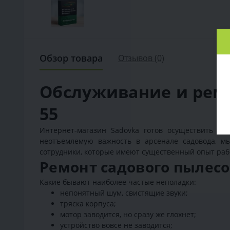
Обзор товара
Отзывов (0)
Обслуживание и ремо
55
Интернет-магазин Sadovka готов осуществить п
неотъемлемую важность в арсенале садовода, м
сотрудники, которые имеют существенный опыт раб
Ремонт садового пылесо
Какие бывают наиболее частые неполадки:
непонятный шум, свистящие звуки;
тряска корпуса;
мотор заводится, но сразу же глохнет;
устройство вовсе не заводится;