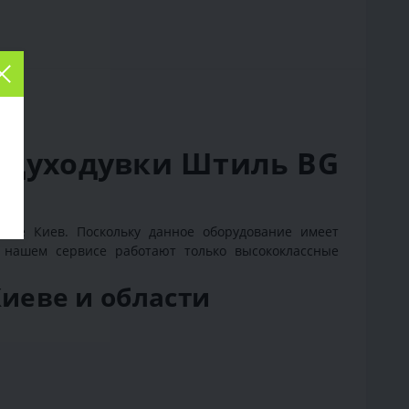
оздуходувки Штиль BG
роде Киев. Поскольку данное оборудование имеет
 нашем сервисе работают только высококлассные
Киеве и области