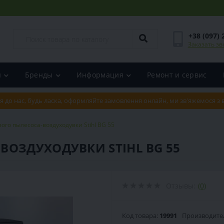
+38 (097) 
Заказать зв
и
Бренды
Информация
Ремонт и сервис
я до нас, будь ласка, оформляйте замовлення онлайн, ми зв'яжемося з
ого пылесоса-воздуходувки Stihl BG 55
ВОЗДУХОДУВКИ STIHL BG 55
Отзывы:
(0)
Код товара:
19991
Производите