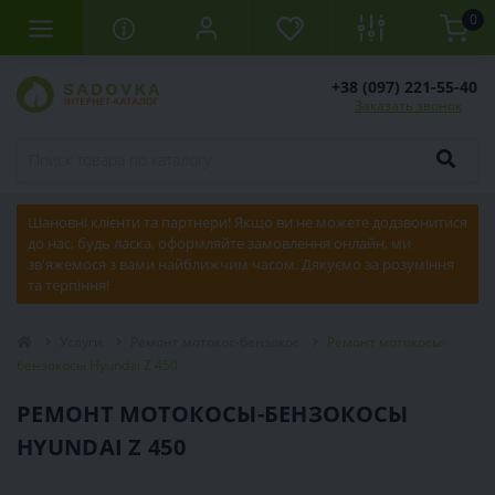
0
+38 (097) 221-55-40
Заказать звонок
Шановні клієнти та партнери! Якщо ви не можете додзвонитися
до нас, будь ласка, оформляйте замовлення онлайн, ми
зв'яжемося з вами найближчим часом. Дякуємо за розуміння
та терпіння!
Услуги
Ремонт мотокос-бензокос
Ремонт мотокосы-
бензокосы Hyundai Z 450
РЕМОНТ МОТОКОСЫ-БЕНЗОКОСЫ
HYUNDAI Z 450