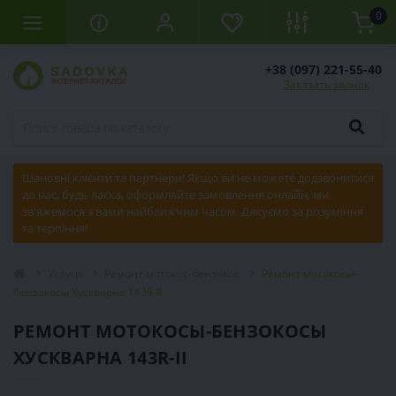
0
+38 (097) 221-55-40
Заказать звонок
Шановні клієнти та партнери! Якщо ви не можете додзвонитися
до нас, будь ласка, оформляйте замовлення онлайн, ми
зв'яжемося з вами найближчим часом. Дякуємо за розуміння
та терпіння!
Услуги
Ремонт мотокос-бензокос
Ремонт мотокосы-
бензокосы Хускварна 143R-II
РЕМОНТ МОТОКОСЫ-БЕНЗОКОСЫ
ХУСКВАРНА 143R-II