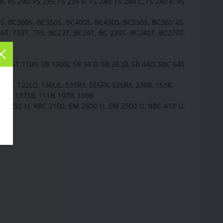
K, FS 290, FS 235, FS 235 R, FS 240, FS 240 C, FS 240 R, FS
0S, BC300S, BC350S, BC400S, BC430S, BC530S, BC360 4S,
6T, 753T, 755, BC22T, BC24T, BC 220T, BC240T, BC270T,
J, ST 1100, SB 1000J, SB 34 D, SB 26 JD, SB 44D, SBC 645
135R, 122LD, 136LiL, 535RX, 555FX, 525Rx, 236R, 153R.
42SB, 137SB, 111B, 107B, 109B.
BH 252 U, RBC 2100, EM 2600 U, EM 2500 U, RBC 413 U,