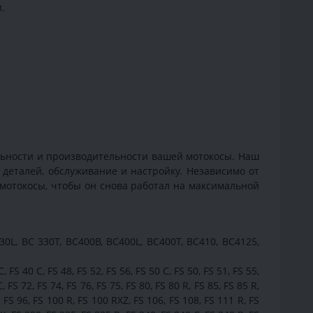
.
льности и производительности вашей мотокосы. Наш
 деталей, обслуживание и настройку. Независимо от
мотокосы, чтобы он снова работал на максимальной
30L, BC 330T, BC400B, BC400L, BC400T, BC410, BC4125,
C, FS 40 C, FS 48, FS 52, FS 56, FS 50 C, FS 50, FS 51, FS 55,
, FS 72, FS 74, FS 76, FS 75, FS 80, FS 80 R, FS 85, FS 85 R,
C, FS 96, FS 100 R, FS 100 RXZ, FS 106, FS 108, FS 111 R, FS