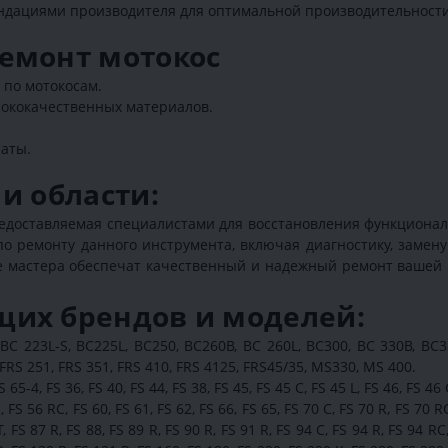
ендациями производителя для оптимальной производительности
Ремонт мотокос
по мотокосам.
сококачественных материалов.
аты.
и области:
предоставляемая специалистами для восстановления функциона
о ремонту данного инструмента, включая диагностику, замену
е мастера обеспечат качественный и надежный ремонт вашей 
щих брендов и моделей:
BC 223L-S, BC225L, BC250, BC260B, BC 260L, BC300, BC 330B, BC3
 FRS 251, FRS 351, FRS 410, FRS 4125, FRS45/35, MS330, MS 400.
 65-4, FS 36, FS 40, FS 44, FS 38, FS 45, FS 45 C, FS 45 L, FS 46, FS 46 
, FS 56 RC, FS 60, FS 61, FS 62, FS 66, FS 65, FS 70 C, FS 70 R, FS 70 RC
 T, FS 87 R, FS 88, FS 89 R, FS 90 R, FS 91 R, FS 94 C, FS 94 R, FS 94 R