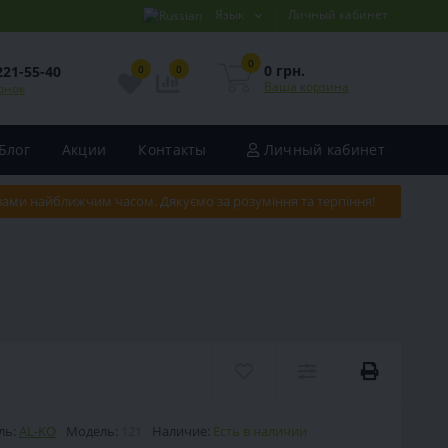
Язык
Личный кабинет
0
0 грн.
221-55-40
0
0
Ваша корзина
онок
Блог
Акции
Контакты
Личный кабинет
 вами найближчим часом. Дякуємо за розуміння та терпіння!
ль:
AL-KO
Модель:
121
Наличие:
Есть в наличии