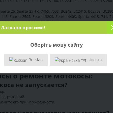
, FS 130 R, FS 131 R, FS 160, FS 180, FS 220, FS 220 K, FS 280, FS 280 
parta 25, Sparta 25 TR, 746S, 753S, BC24S, BC241S, BC270S, BC28
44S, Sparta 250S, Sparta 380S, Sparta 440S, Sparta 441S, 741, 74
BC550T, Sparta 25, Sparta 38, Sparta 44.
Ласкаво просимо!
E3, UMK 435 E3, UMK 450 E UEET, UMK 450 E XEET.
B 28 JD, SB 33D, SBC 635 KD, SBC645KD, SBC 653 KD, SB 27, ESB 1000 
)
525Rx, 555Fx, 545Fx, 545RХ, 535RХ, 135R, 335FR, 122C, 128L, 128C, 
Оберіть мову сайту
42, 142 SB, 137 SB, 111 B, 120, 118 B, 118 L, 116, 154B, 142B, 155, 1
41 U, EM 2651 UH, RBC 3101, DBC 2600 U, EBH 253 U, RBC 2500, E
1 R, EM 4351 UH, DBC 4510 KIT.
Russian
Українська
 Z 435, Z 420, Z 345, Z 340, Z 265, Z 260, Z 250.
сы о ремонте мотокосы:
окоса не запускается?
ор.
 загрязнений.
мените его при необходимости.
отает неравномерно или глохнет?