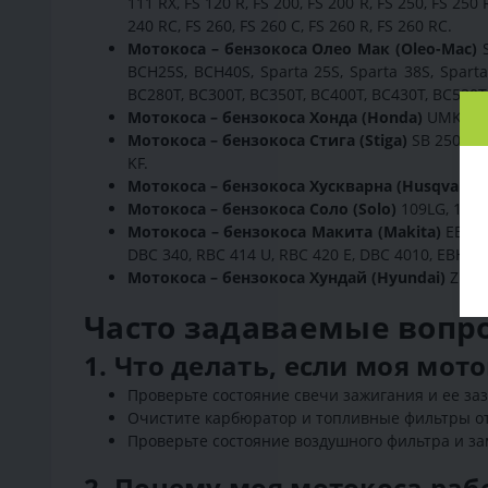
111 RX, FS 120 R, FS 200, FS 200 R, FS 250, FS 250 R
240 RC, FS 260, FS 260 C, FS 260 R, FS 260 RC.
Мотокоса – бензокоса Олео Мак (Oleo-Mac)
S
BCH25S, BCH40S, Sparta 25S, Sparta 38S, Sparta 
BC280T, BC300T, BC350T, BC400T, BC430T, BC530T, 
Мотокоса – бензокоса Хонда (Honda)
UMK 425 
Мотокоса – бензокоса Стига (Stiga)
SB 250 D, S
KF.
Мотокоса – бензокоса Хускварна (Husqvarna
Мотокоса – бензокоса Соло (Solo)
109LG, 154, 1
Мотокоса – бензокоса Макита (Makita)
EBH 3
DBC 340, RBC 414 U, RBC 420 E, DBC 4010, EBH 34
Мотокоса – бензокоса Хундай (Hyundai)
Z 525,
Часто задаваемые вопро
1. Что делать, если моя мот
Проверьте состояние свечи зажигания и ее заз
Очистите карбюратор и топливные фильтры от
Проверьте состояние воздушного фильтра и за
2. Почему моя мотокоса раб