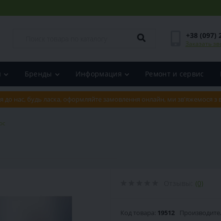
+38 (097) 
Заказать зв
и
Бренды
Информация
Ремонт и сервис
я до нас, будь ласка, оформляйте замовлення онлайн, ми зв'яжемося з
ос
Отзывы:
(0)
Код товара:
19512
Производите