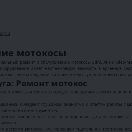
вары
ние мотокосы
ьный ремонт и обслуживание мотокосы Stihl, Al-Ko, Oleo-Mac, Sti
е оборудование имеет неотъемлемую важность в арсенале са
сококлассные сотрудники, которые имеют существенный опыт р
уга: Ремонт мотокос
у мотокос для точного определения причины неисправности.
еханики обладают глубокими знаниями и опытом работы с мо
 запчастей и инструментов.
меним изношенные или поврежденные детали мотокосы на
румента.
я ремонта мотокосы мы проведем тщательное тестирование, 