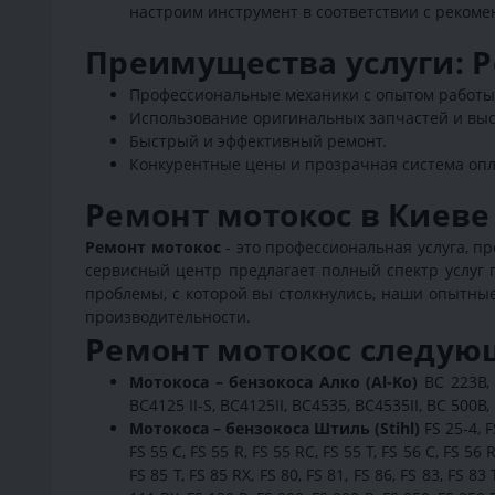
настроим инструмент в соответствии с реком
Преимущества услуги: 
Профессиональные механики с опытом работы 
Использование оригинальных запчастей и вы
Быстрый и эффективный ремонт.
Конкурентные цены и прозрачная система опл
Ремонт мотокос в Киеве 
Ремонт мотокос
- это профессиональная услуга, 
сервисный центр предлагает полный спектр услуг п
проблемы, с которой вы столкнулись, наши опытны
производительности.
Ремонт мотокос следую
Мотокоса – бензокоса Алко (Al-Ko)
BC 223B, 
BC4125 II-S, BC4125II, BC4535, BC4535II, BC 500B,
Мотокоса – бензокоса Штиль (Stihl)
FS 25-4, FS
FS 55 C, FS 55 R, FS 55 RC, FS 55 T, FS 56 C, FS 56 R
FS 85 T, FS 85 RX, FS 80, FS 81, FS 86, FS 83, FS 83