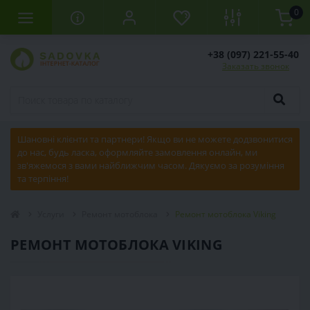
0
+38 (097) 221-55-40
Заказать звонок
Шановні клієнти та партнери! Якщо ви не можете додзвонитися
до нас, будь ласка, оформляйте замовлення онлайн, ми
зв'яжемося з вами найближчим часом. Дякуємо за розуміння
та терпіння!
Услуги
Ремонт мотоблока
Ремонт мотоблока Viking
РЕМОНТ МОТОБЛОКА VIKING