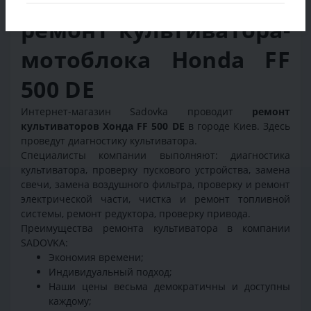
ремонт культиватора-
мотоблока Honda FF
500 DE
Интернет-магазин Sadovka проводит
ремонт
культиваторов
Хонда FF 500 DE
в городе Киев. Здесь
проведут диагностику культиватора.
Специалисты компании выполняют:
диагностика
культиватора
, проверку пускового устройства, замена
свечи, замена воздушного фильтра, проверку и ремонт
электрической части, чистка и ремонт топливной
системы, ремонт редуктора, проверку привода.
Преимущества ремонта культиватора в компании
SADOVKA:
Экономия времени;
Индивидуальный подход;
Наши цены весьма демократичны и доступны
каждому;