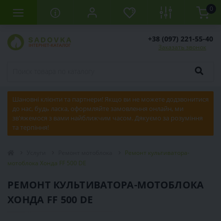
0
+38 (097) 221-55-40
Заказать звонок
Шановні клієнти та партнери! Якщо ви не можете додзвонитися
до нас, будь ласка, оформляйте замовлення онлайн, ми
зв'яжемося з вами найближчим часом. Дякуємо за розуміння
та терпіння!
Услуги
Ремонт мотоблока
Ремонт культиватора-
мотоблока Хонда FF 500 DE
РЕМОНТ КУЛЬТИВАТОРА-МОТОБЛОКА
ХОНДА FF 500 DE