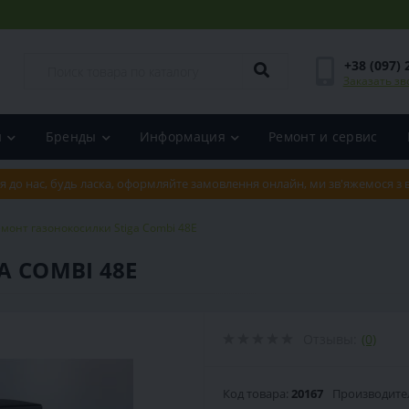
+38 (097) 
Заказать зв
и
Бренды
Информация
Ремонт и сервис
я до нас, будь ласка, оформляйте замовлення онлайн, ми зв'яжемося з
монт газонокосилки Stiga Combi 48E
 COMBI 48E
Отзывы:
(0)
Код товара:
20167
Производите