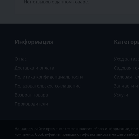
Нет отзывов о данном товаре.
Информация
Категор
О нас
Уход за га
Доставка и оплата
Садовая те
Политика конфиденциальности
Силовая те
Пользовательское соглашение
Запчасти 
Возврат товара
Услуги
Производители
На нашем сайте применяется технология сбора информации, помог
SADOVKA
© 2019-2026
компании. Cookie-файлы повышают эффективность нашего веб-са
Разработка и поддержка
MIG STUDIO