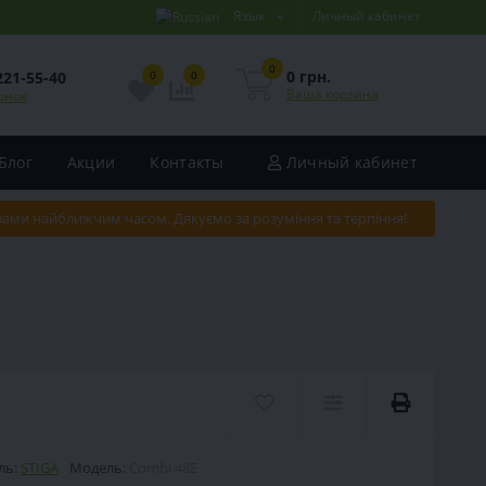
Язык
Личный кабинет
0
0 грн.
221-55-40
0
0
Ваша корзина
онок
Блог
Акции
Контакты
Личный кабинет
 вами найближчим часом. Дякуємо за розуміння та терпіння!
ль:
STIGA
Модель:
Combi 48E