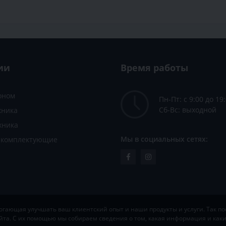
ии
Время работы
зоном
Пн-Пт: с 9:00 до 19
Сб-Вс: выходной
хника
хника
Мы в социальных сетях:
и комплектующие
ающая улучшать ваш клиентский опыт и наши продукты и услуги. Так пос
йта. С их помощью мы собираем сведения о том, какая информация и ка