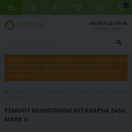
0
+38 (097) 221-55-40
Заказать звонок
Шановні клієнти та партнери! Якщо ви не можете додзвонитися
до нас, будь ласка, оформляйте замовлення онлайн, ми
зв'яжемося з вами найближчим часом. Дякуємо за розуміння
та терпіння!
Услуги
Ремонт бензопилы
Ремонт бензопилы Хускварна
545G Mark II
РЕМОНТ БЕНЗОПИЛЫ ХУСКВАРНА 545G
MARK II