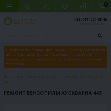
0
+38 (097) 221-55-40
Заказать звонок
Шановні клієнти та партнери! Якщо ви не можете додзвонитися
до нас, будь ласка, оформляйте замовлення онлайн, ми
зв'яжемося з вами найближчим часом. Дякуємо за розуміння
та терпіння!
Услуги
Ремонт бензопилы
Ремонт бензопилы Хускварна
445
РЕМОНТ БЕНЗОПИЛЫ ХУСКВАРНА 445