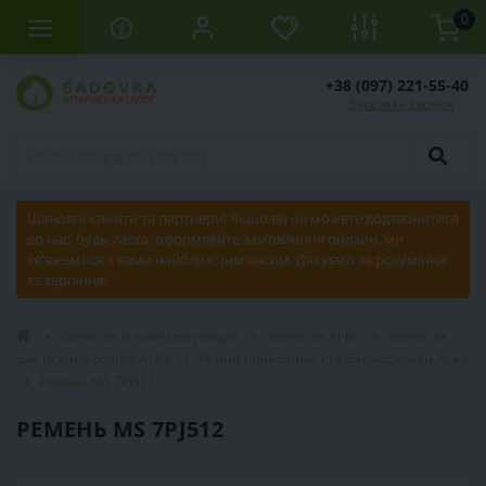
0
+38 (097) 221-55-40
Заказать звонок
Шановні клієнти та партнери! Якщо ви не можете додзвонитися
до нас, будь ласка, оформляйте замовлення онлайн, ми
зв'яжемося з вами найближчим часом. Дякуємо за розуміння
та терпіння!
Запчасти и комплектующие
Запчасти Al-Ko
Запчасти
для газонокосилок Al-Ko
Ремни приводные к газонокосилкам Al-ko
Ремень MS 7PJ512
РЕМЕНЬ MS 7PJ512