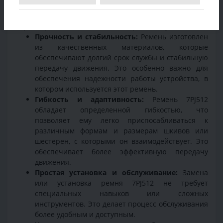
ремень имеет длину 7PJ512, что означает семь ребер
на профиле и общую длину в 512 мм.
Характеристика и особенности ремня 7PJ512:
Прочность и стабильность:
Ремень изготовлен
из качественных материалов, которые
обеспечивают долгий срок службы и стабильную
передачу движения. Это особенно важно для
обеспечения надежности работы устройства, в
котором используется этот ремень.
Гибкость и адаптивность:
Ремень 7PJ512
обладает определенной гибкостью, что
позволяет ему легко приспосабливаться к
различным формам и размерам шкивов или
шестерен, с которыми он взаимодействует. Это
обеспечивает более эффективную передачу
движения.
Простая установка и обслуживание:
Замена
или установка ремня 7PJ512 не требует
специальных навыков или сложных
инструментов. Это делает процесс обслуживания
более удобным и доступным.