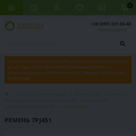
0
+38 (097) 221-55-40
Заказать звонок
Шановні клієнти та партнери! Якщо ви не можете додзвонитися
до нас, будь ласка, оформляйте замовлення онлайн, ми
зв'яжемося з вами найближчим часом. Дякуємо за розуміння
та терпіння!
Запчасти и комплектующие
Запчасти Al-Ko
Запчасти
для электрической газонокосилки Al-Ko
Запчасти для
газонокосилки Al-Ko 3.82 SE
Ремень 7PJ451
РЕМЕНЬ 7PJ451