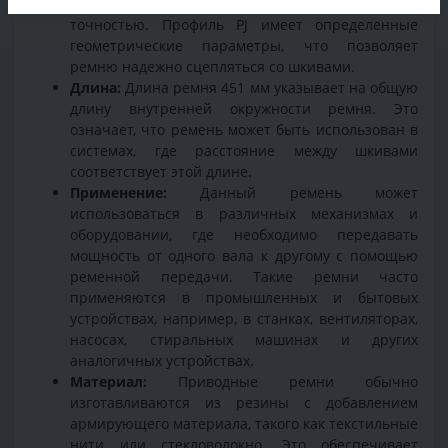
шкивами с высокой эффективностью и
точностью. Профиль PJ имеет определенные
геометрические параметры, что позволяет
ремню надежно сцепляться со шкивами.
Длина:
Длина ремня 451 мм указывает на общую
длину внутренней окружности ремня. Это
означает, что ремень может быть использован в
системах, где расстояние между шкивами
соответствует этой длине.
Применение:
Данный ремень может
использоваться в различных механизмах и
оборудовании, где необходимо передавать
мощность от одного вала к другому с помощью
ременной передачи. Такие ремни часто
применяются в промышленных и бытовых
устройствах, например, в станках, вентиляторах,
насосах, стиральных машинах и других
аналогичных устройствах.
Материал:
Приводные ремни обычно
изготавливаются из резины с добавлением
армирующего материала, такого как текстильные
нити или стекловолокно. Это обеспечивает