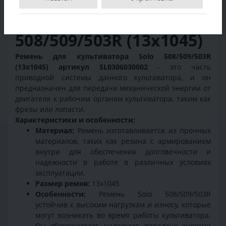
мотоблока Solo
508/509/503R (13x1045)
Ремень для культиватора Solo 508/509/503R
(13x1045) артикул SL0306030002
- это часть
приводной системы данного культиватора, и он
предназначен для передачи механической энергии от
двигателя к рабочим органам культиватора, таким как
фрезы или лопасти.
Характеристики и особенности:
Материал:
Ремень изготавливается из прочных
материалов, таких как резина с армированием
внутри для обеспечения долговечности и
надежности в работе в различных условиях
эксплуатации.
Размер ремня:
13х1045
Особенности:
Ремень Solo 508/509/503R
устойчив к высоким нагрузкам и износу, которые
могут возникать во время работы культиватора.
Он обеспечивает надежную передачу энергии