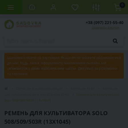
0
+38 (097) 221-55-40
Заказать звонок
Шановні клієнти та партнери! Якщо ви не можете додзвонитися
до нас, будь ласка, оформляйте замовлення онлайн, ми
зв'яжемося з вами найближчим часом. Дякуємо за розуміння
та терпіння!
Запчасти и комплектующие
Запчасти Al-Ko
Запчасти
для культиваторов и мотоблоков Al-Ko
Ремень для культиватора
Solo 508/509/503R (13x1045)
РЕМЕНЬ ДЛЯ КУЛЬТИВАТОРА SOLO
508/509/503R (13X1045)