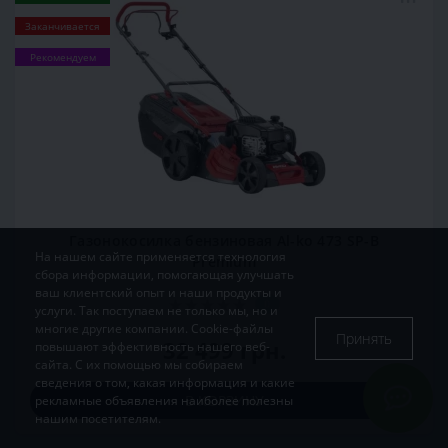
Заканчивается
Рекомендуем
Газонокосилка бензиновая Al-ko 473 SP-B
На нашем сайте применяется технология
Premium
сбора информации, помогающая улучшать
ваш клиентский опыт и наши продукты и
0
услуги. Так поступаем не только мы, но и
многие другие компании. Cookie-файлы
Принять
32 499 грн.
повышают эффективность нашего веб-
сайта. С их помощью мы собираем
сведения о том, какая информация и какие
В КОРЗИНУ
рекламные объявления наиболее полезны
нашим посетителям.