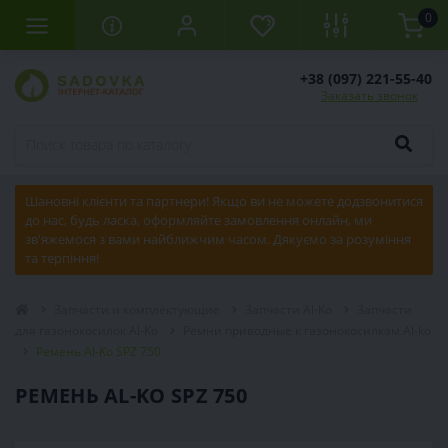
0
+38 (097) 221-55-40
Заказать звонок
Шановні клієнти та партнери! Якщо ви не можете додзвонитися
до нас, будь ласка, оформляйте замовлення онлайн, ми
зв'яжемося з вами найближчим часом. Дякуємо за розуміння
та терпіння!
Запчасти и комплектующие
Запчасти Al-Ko
Запчасти
для газонокосилок Al-Ko
Ремни приводные к газонокосилкам Al-ko
Ремень Al-Ko SPZ 750
РЕМЕНЬ AL-KO SPZ 750