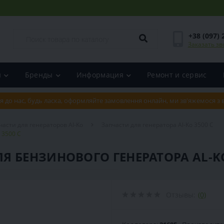
+38 (097) 
Заказать зв
и
Бренды
Информация
Ремонт и сервис
я до нас, будь ласка, оформляйте замовлення онлайн, ми зв'яжемося з
части для генераторов Al-Ko
Запчасти для генератора Al-Ko 3500 C
 3500 C
 БЕНЗИНОВОГО ГЕНЕРАТОРА AL-KO
Отзывы:
(0)