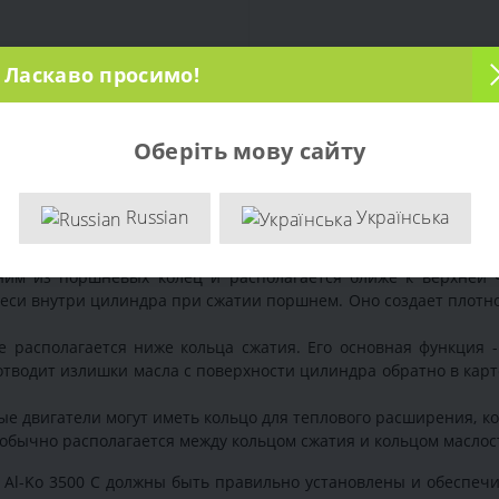
Ласкаво просимо!
Оберіть мову сайту
атора Al-Ko 3500 C
- являются важными компонентами, кот
Russian
Українська
. Они состоят из нескольких колец, каждое из которых выполня
вигателя бензинового генератора Al-Ko 3500 C:
им из поршневых колец и располагается ближе к верхней ч
еси внутри цилиндра при сжатии поршнем. Оно создает плотн
 располагается ниже кольца сжатия. Его основная функция 
отводит излишки масла с поверхности цилиндра обратно в карт
е двигатели могут иметь кольцо для теплового расширения, к
 обычно располагается между кольцом сжатия и кольцом масло
 Al-Ko 3500 C должны быть правильно установлены и обеспе