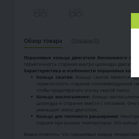
Обзор товара
Отзывов (0)
Поршневые кольца двигателя бензинового генер
герметичность сгорания внутри цилиндра двигателя
Характеристика и особенности поршневых колец д
Кольцо сжатия:
Кольцо сжатия является одн
герметичность сгорания топливовоздушной см
чтобы предотвратить утечку сжатой смеси.
Кольцо маслосъемное:
Кольцо маслосъемное
цилиндра и сгорание вместе с топливом. Оно 
уменьшает износ двигателя.
Кольцо для теплового расширения:
Некоторы
поршня при разных температурах. Это кольцо
Важно отметить, что поршневые кольца генератора