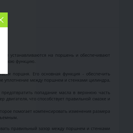
орые устанавливаются на поршень и обеспечивают
ет свою функцию.
асти поршня. Его основная функция - обеспечить
ое уплотнение между поршнем и стенками цилиндра,
- предотвратить попадание масла в верхнюю часть
ер двигателя, что способствует правильной смазке и
оторое помогает компенсировать изменения размера
съемным.
чивать правильный зазор между поршнем и стенками