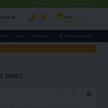
Язык
Личный кабинет
0
0 грн.
221-55-40
0
0
Ваша корзина
онок
Блог
Акции
Контакты
Личный кабинет
 вами найближчим часом. Дякуємо за розуміння та терпіння!
 3500 C