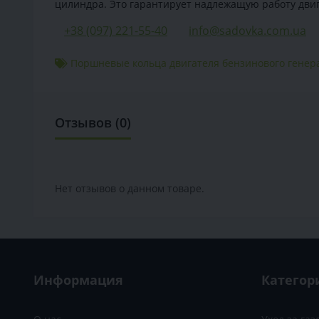
цилиндра. Это гарантирует надлежащую работу двиг
+38 (097) 221-55-40
info@sadovka.com.ua
Поршневые кольца двигателя бензинового генера
Отзывов (0)
Нет отзывов о данном товаре.
Информация
Категор