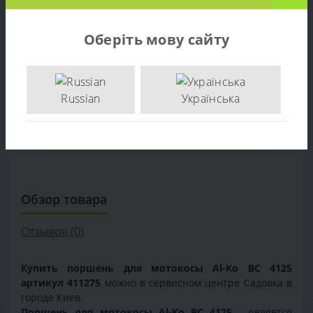
БЫСТРЫЙ ЗАКАЗ
Оберіть мову сайту
Russian
Українська
Обзор товара
Отзывов (0)
Купить поршень для мотокосы Al-Ko BC 4125
артикул 411275
можно в сервисном центре Садовка в
городе Киев.
Поршень для мотокосы Al-Ko BC 4125
- является