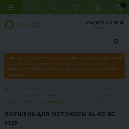
0
+38 (097) 221-55-40
Заказать звонок
Шановні клієнти та партнери! Якщо ви не можете додзвонитися
до нас, будь ласка, оформляйте замовлення онлайн, ми
зв'яжемося з вами найближчим часом. Дякуємо за розуміння
та терпіння!
Запчасти и комплектующие
Запчасти Al-Ko
Запчасти
для мотокосы-бензокосы Al-Ko
Запчасти для мотокосы Al-Ko BC
4125/BC 4125 II-S
Поршень для мотокосы Al-Ko BC 4125
ПОРШЕНЬ ДЛЯ МОТОКОСЫ AL-KO BC
4125