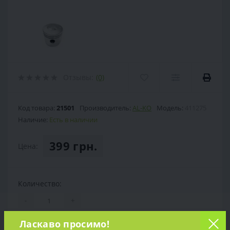
Отзывы:
(0)
Код товара:
21501
Производитель:
AL-KO
Модель:
411275
Наличие:
Есть в наличии
399 грн.
Цена:
Количество:
-
+
В КОРЗИНУ
Ласкаво просимо!