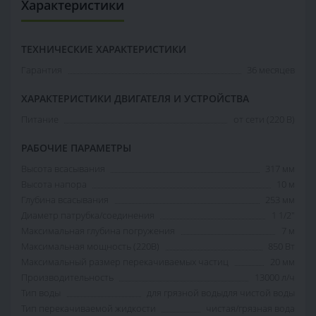
Характеристики
ТЕХНИЧЕСКИЕ ХАРАКТЕРИСТИКИ
Гарантия
36 месяцев
ХАРАКТЕРИСТИКИ ДВИГАТЕЛЯ И УСТРОЙСТВА
Питание
от сети (220 В)
РАБОЧИЕ ПАРАМЕТРЫ
Высота всасывания
317 мм
Высота напора
10 м
Глубина всасывания
253 мм
Диаметр патрубка/соединения
1 1/2"
Максимальная глубина погружения
7 м
Максимальная мощность (220В)
850 Вт
Максимальный размер перекачиваемых частиц
20 мм
Производительность
13000 л/ч
Тип воды
для грязной водыдля чистой воды
Тип перекачиваемой жидкости
чистая/грязная вода