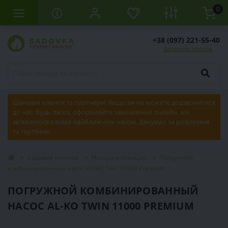
0
+38 (097) 221-55-40
Заказать звонок
Шановні клієнти та партнери! Якщо ви не можете додзвонитися
до нас, будь ласка, оформляйте замовлення онлайн, ми
зв'яжемося з вами найближчим часом. Дякуємо за розуміння
та терпіння!
Садовая техника
Насосы и станции
Погружной
комбинированный насос AL-KO Twin 11000 Premium
ПОГРУЖНОЙ КОМБИНИРОВАННЫЙ
НАСОС AL-KO TWIN 11000 PREMIUM