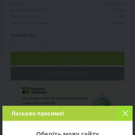
Питание:
от сети (220 В)
Высота всасывания:
317 мм
Высота напора:
10 м
Глубина всасывания:
253 мм
Количество:
-
+
В КОРЗИНУ
БЫСТРЫЙ ЗАКАЗ
Ласкаво просимо!
Оберіть мову сайту