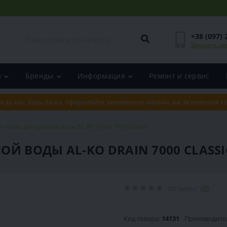
+38 (097) 
Заказать зв
и
Бренды
Информация
Ремонт и сервис
я до нас, будь ласка, оформляйте замовлення онлайн, ми зв'яжемося з
насос для грязной воды AL-KO Drain 7000 Classic
Й ВОДЫ AL-KO DRAIN 7000 CLASSI
Отзывы:
(0)
Код товара:
14131
Производите