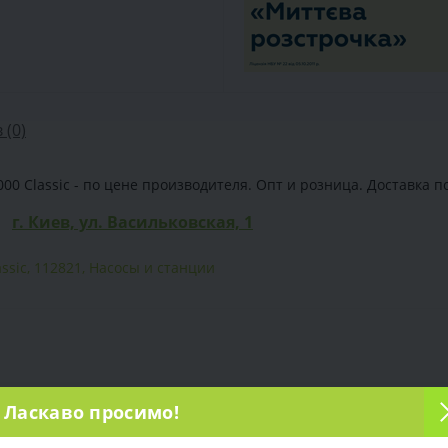
 (0)
 Classic - по цене производителя. Опт и розница. Доставка по 
г. Киев, ул. Васильковская, 1
ssic
,
112821
,
Насосы и станции
Ласкаво просимо!
от сети (220 В)