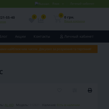
Язык
Личный кабинет
0
0 грн.
221-55-40
0
0
Ваша корзина
онок
Блог
Акции
Контакты
Личный кабинет
 вами найближчим часом. Дякуємо за розуміння та терпіння!
C
ль:
AL-KO
Модель:
112821
Наличие:
Есть в наличии