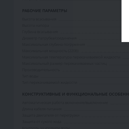
РАБОЧИЕ ПАРАМЕТРЫ
Высота всасывания
Высота напора
Глубина всасывания
Диаметр патрубка/соединения
Максимальная глубина погружения
Максимальная мощность (220В)
Максимальная температура перекачиваемой жидкости
Максимальный размер перекачиваемых частиц
Производительность
Тип воды
Тип перекачиваемой жидкости
КОНСТРУКТИВНЫЕ И ФУНКЦИОНАЛЬНЫЕ ОСОБЕН
Автоматическая работа включение/выключение
Длина кабеля питания
Защита двигателя от перегрузки
Защита от сухого хода
Контроль за уровнем воды