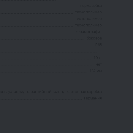
нержавейка
технополимер
технополимер
технополимер
керамографит
боковое
IP68
+
10 кг
нет
152 мм
эксплуатации; - гарантийный талон; - картонная коробка
Германия