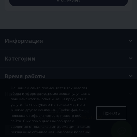
В КОРЗИНУ
Информация
Категории
Время работы
На нашем сайте применяется технология
Наши контакты
сбора информации, помогающая улучшать
ваш клиентский опыт и наши продукты и
услуги. Так поступаем не только мы, но и
многие другие компании. Cookie-файлы
SADOVKA
© 2019-2026
Принять
повышают эффективность нашего веб-
Разработка и поддержка
MIG STUDIO
сайта. С их помощью мы собираем
сведения о том, какая информация и какие
рекламные объявления наиболее полезны