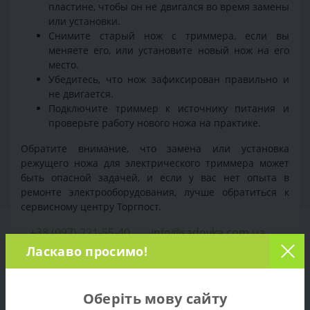
пластине, чтобы он не двигался во время замены
или установки.
Снимите старый нож с триммера, если вы
меняете его, или установите новый нож на его
место.
Убедитесь, что нож зафиксирован правильно и
не двигается.
Подключите триммер к источнику питания и
проверьте работу нового ножа на практике.
Обратите внимание, что замена или установка
режущего ножа для электрического триммера может
быть опасной задачей, и если у вас нет опыта в
ремонте электрооборудования, лучше обратиться к
сервисному центру Торгпост.
+38 (097) 221-55-40
info@sadovka.com.ua
Ласкаво просимо!
г. Киев, ул. Васильковская, 1
Нож для триммера Al-Ko BC 1200 (112974)
,
112974
,
Оберіть мову сайту
Запчасти Al-Ko