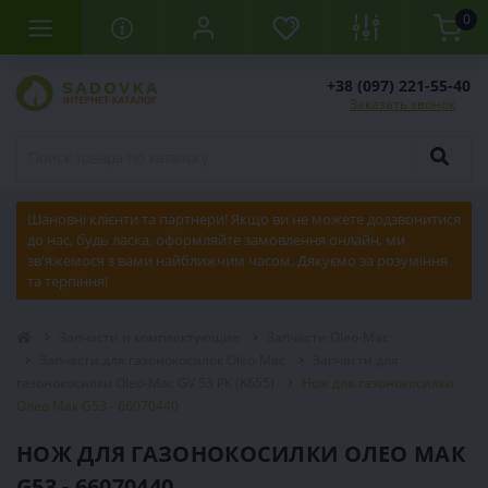
0
+38 (097) 221-55-40
Заказать звонок
Шановні клієнти та партнери! Якщо ви не можете додзвонитися
до нас, будь ласка, оформляйте замовлення онлайн, ми
зв'яжемося з вами найближчим часом. Дякуємо за розуміння
та терпіння!
Запчасти и комплектующие
Запчасти Oleo-Mac
Запчасти для газонокосилок Oleo-Mac
Запчасти для
газонокосилки Oleo-Mac GV 53 PK (K655)
Нож для газонокосилки
Олео Мак G53 - 66070440
НОЖ ДЛЯ ГАЗОНОКОСИЛКИ ОЛЕО МАК
G53 - 66070440