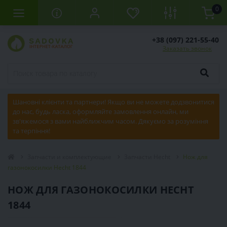
0
+38 (097) 221-55-40
Заказать звонок
Шановні клієнти та партнери! Якщо ви не можете додзвонитися
до нас, будь ласка, оформляйте замовлення онлайн, ми
зв'яжемося з вами найближчим часом. Дякуємо за розуміння
та терпіння!
Запчасти и комплектующие
Запчасти Hecht
Нож для
газонокосилки Hecht 1844
НОЖ ДЛЯ ГАЗОНОКОСИЛКИ HECHT
1844