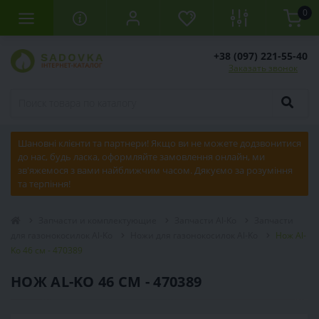
0
+38 (097) 221-55-40
Заказать звонок
Шановні клієнти та партнери! Якщо ви не можете додзвонитися
до нас, будь ласка, оформляйте замовлення онлайн, ми
зв'яжемося з вами найближчим часом. Дякуємо за розуміння
та терпіння!
Запчасти и комплектующие
Запчасти Al-Ko
Запчасти
для газонокосилок Al-Ko
Ножи для газонокосилок Al-Ko
Нож Al-
Ko 46 см - 470389
НОЖ AL-KO 46 СМ - 470389