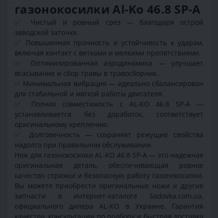
газонокосилки Al-Ko 46.8 SP-A
✅
Чистый и ровный срез — благодаря острой
заводской заточке.
✅
Повышенная прочность и устойчивость к ударам,
включая контакт с ветками и мелкими препятствиями.
✅
Оптимизированная аэродинамика — улучшает
всасывание и сбор травы в травосборник.
✅
Минимальная вибрация — идеально сбалансирован
для стабильной и мягкой работы двигателя.
✅
Полная совместимость с AL-KO 46.8 SP-A —
устанавливается без доработок, соответствует
оригинальному креплению.
✅
Долговечность — сохраняет режущие свойства
надолго при правильном обслуживании.
Нож для газонокосилки AL-KO 46.8 SP-A — это надежная
оригинальная деталь, обеспечивающая ровное
качество стрижки и безопасную работу газонокосилки.
Вы можете приобрести оригинальные ножи и другие
запчасти в интернет-каталоге Sadovka.com.ua,
официального дилера AL-KO в Украине. Гарантия
качества, консультации по подбору и быстрая доставка