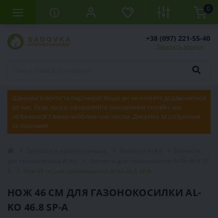
0
+38 (097) 221-55-40
Заказать звонок
Шановні клієнти та партнери! Якщо ви не можете додзвонитися
до нас, будь ласка, оформляйте замовлення онлайн, ми
зв'яжемося з вами найближчим часом. Дякуємо за розуміння
та терпіння!
Запчасти и комплектующие
Запчасти Al-Ko
Запчасти
для газонокосилок Al-Ko
Запчасти для газонокосилки Al-Ko 46.8 SP-
A
Нож 46 см для газонокосилки Al-Ko 46.8 SP-A
НОЖ 46 СМ ДЛЯ ГАЗОНОКОСИЛКИ AL-
KO 46.8 SP-A