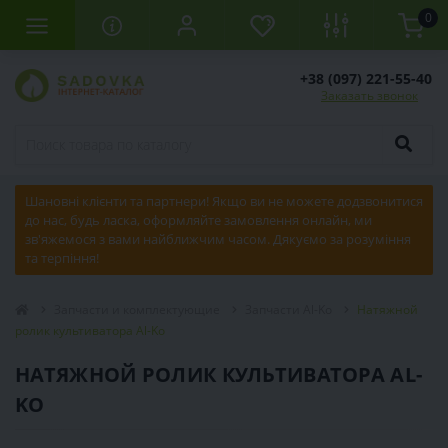
0
+38 (097) 221-55-40
Заказать звонок
Шановні клієнти та партнери! Якщо ви не можете додзвонитися
до нас, будь ласка, оформляйте замовлення онлайн, ми
зв'яжемося з вами найближчим часом. Дякуємо за розуміння
та терпіння!
Запчасти и комплектующие
Запчасти Al-Ko
Натяжной
ролик культиватора Al-Ko
НАТЯЖНОЙ РОЛИК КУЛЬТИВАТОРА AL-
KO