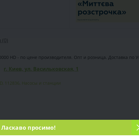
 (0)
0 HD - по цене производителя. Опт и розница. Доставка по Укр
г. Киев, ул. Васильковская, 1
HD
,
112836
,
Насосы и станции
Ласкаво просимо!
от сети (220 В)