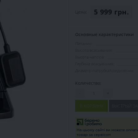
5 999 грн.
Цена:
Основные характеристики
Питание:
Высота всасывания:
Высота напора:
Глубина всасывания:
Диаметр патрубка/соединения:
Количество:
-
+
В КОРЗИНУ
БЫСТРЫЙ ЗА