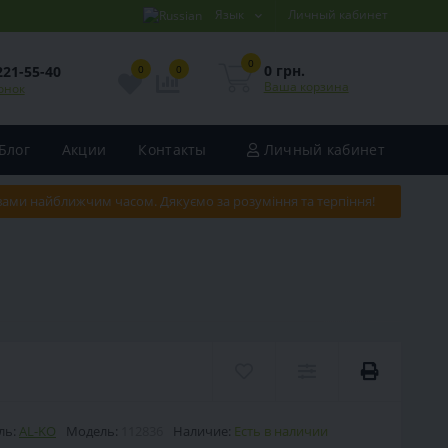
Язык
Личный кабинет
0
0 грн.
221-55-40
0
0
Ваша корзина
онок
Блог
Акции
Контакты
Личный кабинет
 вами найближчим часом. Дякуємо за розуміння та терпіння!
ль:
AL-KO
Модель:
112836
Наличие:
Есть в наличии