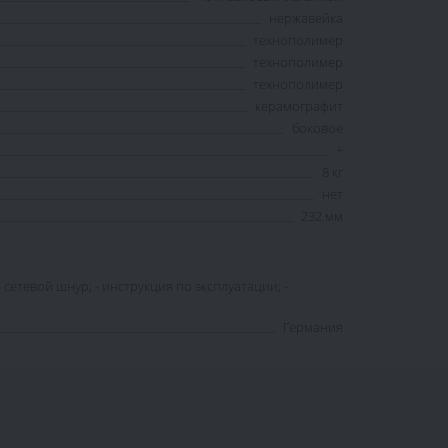
нержавейка
технополимер
технополимер
технополимер
керамографит
боковое
+
8 кг
нет
232 мм
 сетевой шнур; - инструкция по эксплуатации; -
Германия