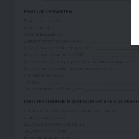
РАБОЧИЕ ПАРАМЕТРЫ
Высота всасывания
Высота напора
Глубина всасывания
Диаметр патрубка/соединения
Максимальная глубина погружения
Максимальная мощность (220В)
Максимальная температура перекачиваемой жидкости
Максимальный размер перекачиваемых частиц
Производительность
Тип воды
Тип перекачиваемой жидкости
КОНСТРУКТИВНЫЕ И ФУНКЦИОНАЛЬНЫЕ ОСОБЕН
Автоматическая работа включение/выключение
Длина кабеля питания
Защита двигателя от перегрузки
Защита от сухого хода
Контроль за уровнем воды