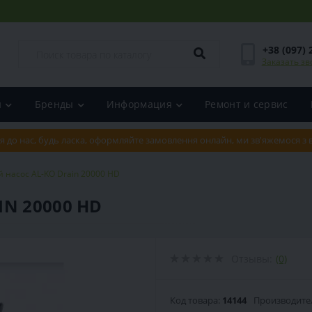
+38 (097) 
Заказать зв
и
Бренды
Информация
Ремонт и сервис
я до нас, будь ласка, оформляйте замовлення онлайн, ми зв'яжемося з
 насос AL-KO Drain 20000 HD
N 20000 HD
Отзывы:
(0)
Код товара:
14144
Производите