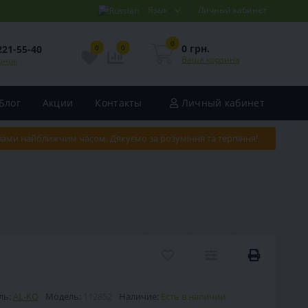
Язык
Личный кабинет
0
0 грн.
221-55-40
0
0
Ваша корзина
онок
Блог
Акции
Контакты
Личный кабинет
 вами найближчим часом. Дякуємо за розуміння та терпіння!
ль:
AL-KO
Модель:
112852
Наличие:
Есть в наличии