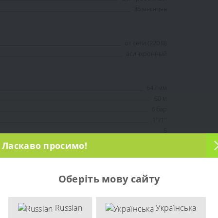
36 месяцев
от сети (220 В)
асинхронный
647 мм
60 м
6 бар
1''/1''
5
1400 Вт
Ласкаво просимо!
35°С
6000 л/час
чистая вода
Оберіть мову сайту
73 дБа
НОСТИ
Russian
Українська
нет