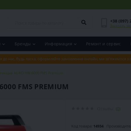
+38 (097) 
Заказать зв
и
Бренды
Информация
Ремонт и сервис
я до нас, будь ласка, оформляйте замовлення онлайн, ми зв'яжемося з
станция AL-KO HW 6000 FMS Premium
6000 FMS PREMIUM
Отзывы:
(0)
Код товара:
14934
Производите