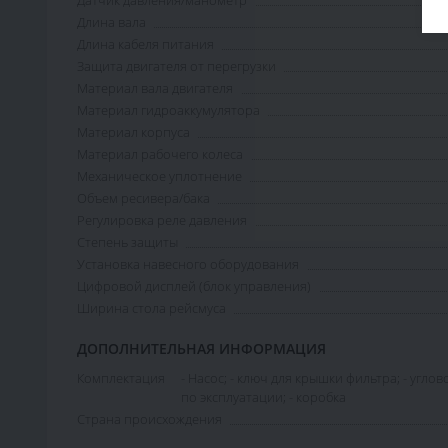
Длина вала
Длина кабеля питания
Защита двигателя от перегрузки
Материал вала двигателя
Материал гидроаккумулятора
Материал корпуса
Материал рабочего колеса
Механическое уплотнение
Объем ресивера/бака
Регулировка реле давления
Степень защиты
Установка навесного оборудования
Цифровой дисплей (блок управления)
Ширина стола рейсмуса
ДОПОЛНИТЕЛЬНАЯ ИНФОРМАЦИЯ
Комплектация
- Насос; - ключ для крышки фильтра; - угл
по эксплуатации; - коробка
Страна происхождения