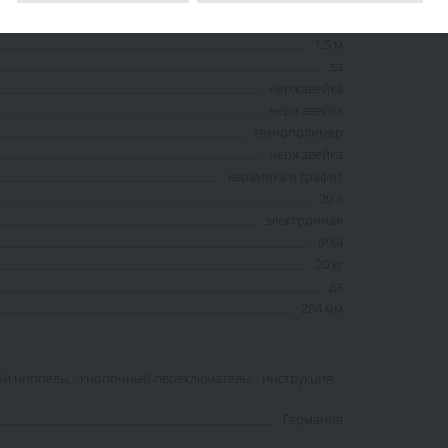
516 мм
1.5 м
да
нержавейка
нержавейка
технополимер
нержавейка
керамика и графит
20 л
электронная
IPX4
20 кг
да
284 мм
овой ниппель; - кнопочный переключатель; - инструкция
Германия