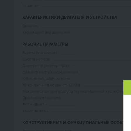
Гарантия
ХАРАКТЕРИСТИКИ ДВИГАТЕЛЯ И УСТРОЙСТВА
Питание
Характеристики двигателя
РАБОЧИЕ ПАРАМЕТРЫ
Высота всасывания
Высота напора
Давление в ресивере/баке
Диаметр патрубка/соединения
Количество рабочих колес
Максимальная мощность (220В)
Максимальная температура перекачиваемой жидкости
Производительность
Тип жидкости
Уровень шума
КОНСТРУКТИВНЫЕ И ФУНКЦИОНАЛЬНЫЕ ОСОБЕН
Датчик давления/манометр