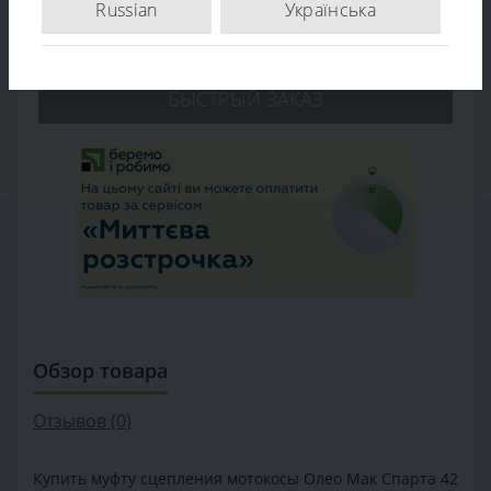
Russian
Українська
В КОРЗИНУ
БЫСТРЫЙ ЗАКАЗ
Обзор товара
Отзывов (0)
Купить муфту сцепления мотокосы Олео Мак Спарта 42