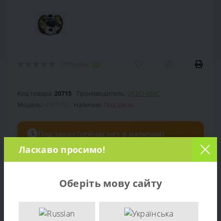
Отзывы:
(0)
Код товара:
20715
Производитель:
OLEO-MAC
Модель:
4191153
Наличие:
Под заказ
Под заказ (сейчас нет в наличии)
Ласкаво просимо!
0 грн.
Цена:
Оберіть мову сайту
Количество:
-
+