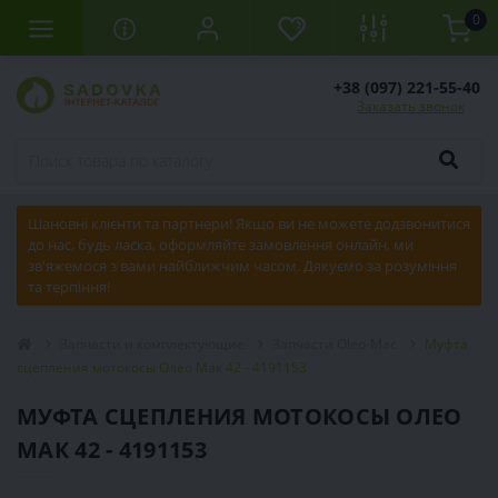
0
+38 (097) 221-55-40
Заказать звонок
Шановні клієнти та партнери! Якщо ви не можете додзвонитися
до нас, будь ласка, оформляйте замовлення онлайн, ми
зв'яжемося з вами найближчим часом. Дякуємо за розуміння
та терпіння!
Запчасти и комплектующие
Запчасти Oleo-Mac
Муфта
сцепления мотокосы Олео Мак 42 - 4191153
МУФТА СЦЕПЛЕНИЯ МОТОКОСЫ ОЛЕО
МАК 42 - 4191153