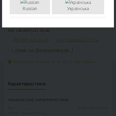
Отзывов (0)
Russian
Українська
Продажа Мотопомпа Hyundai HY 53 - по цене
производителя. Опт и розница. Доставка по Украине.
тел: +38 (097) 221-55-40
+38 (097) 221-55-40
info@sadovka.com.ua
г. Киев, ул. Васильковская, 1
Мотопомпа Hyundai HY 53
,
HY 53
,
Мотопомпы
Характеристики
ТЕХНИЧЕСКИЕ ХАРАКТЕРИСТИКИ
Класс
профессиональный
Объём топливного бака
3.6 л