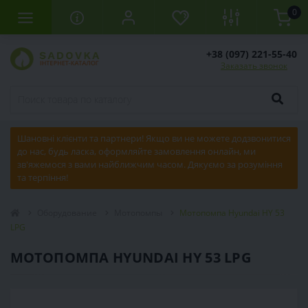
0
+38 (097) 221-55-40
Заказать звонок
Шановні клієнти та партнери! Якщо ви не можете додзвонитися
до нас, будь ласка, оформляйте замовлення онлайн, ми
зв'яжемося з вами найближчим часом. Дякуємо за розуміння
та терпіння!
Оборудование
Мотопомпы
Мотопомпа Hyundai HY 53
LPG
МОТОПОМПА HYUNDAI HY 53 LPG