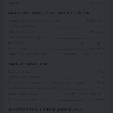
Гарантия
24 месяца
ХАРАКТЕРИСТИКИ ДВИГАТЕЛЯ И УСТРОЙСТВА
Максимальные обороты двигателя
3600 об/мин
Модель двигателя
IC 160
Объем двигателя
163 куб.см.
Объем масляного картера
0.6 л
Тип запуска:
ручной стартер
Тип топлива
бензин/газ
Характеристики двигателя
4-тактный, 1-цилиндровый
РАБОЧИЕ ПАРАМЕТРЫ
Высота напора
30 м
Глубина всасывания
5 м
Диаметр нагнетательного патрубка (соединения)
50 мм
Максимальная мощность (220В)
5.5 л.с.
Производительность
30 м.куб./час<br /> 500 л/мин
Тип перекачиваемой жидкости
чистая вода
КОНСТРУКТИВНЫЕ И ФУНКЦИОНАЛЬНЫЕ