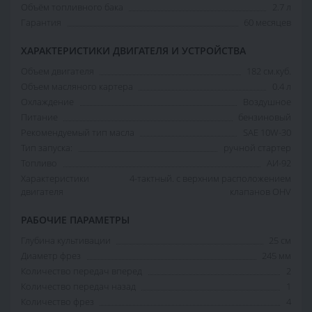
Объём топливного бака
2.7 л
Гарантия
60 месяцев
ХАРАКТЕРИСТИКИ ДВИГАТЕЛЯ И УСТРОЙСТВА
Объем двигателя
182 см.куб.
Объем масляного картера
0.4 л
Охлаждение
Воздушное
Питание
бензиновый
Рекомендуемый тип масла
SAE 10W-30
Тип запуска:
ручной стартер
Топливо
АИ-92
Характеристики
4-тактный. с верхним расположением
двигателя
клапанов OHV
РАБОЧИЕ ПАРАМЕТРЫ
Глубина культивации
25 см
Диаметр фрез
245 мм
Количество передач вперед
2
Количество передач назад
1
Количество фрез
4