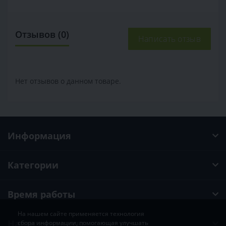
Отзывов (0)
Написать отзыв
Нет отзывов о данном товаре.
Информация
Категории
Время работы
На нашем сайте применяется технология
Наши контакты
сбора информации, помогающая улучшать