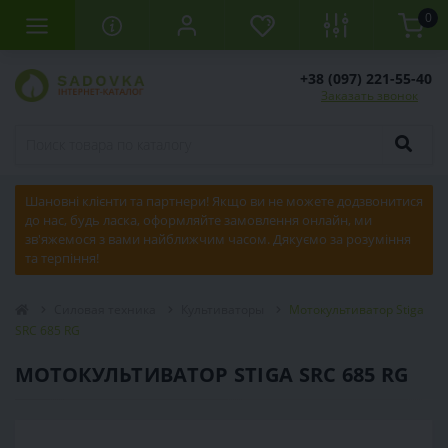
0
+38 (097) 221-55-40
Заказать звонок
Шановні клієнти та партнери! Якщо ви не можете додзвонитися
до нас, будь ласка, оформляйте замовлення онлайн, ми
зв'яжемося з вами найближчим часом. Дякуємо за розуміння
та терпіння!
Силовая техника
Культиваторы
Мотокультиватор Stiga
SRC 685 RG
МОТОКУЛЬТИВАТОР STIGA SRC 685 RG