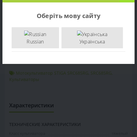
Отзывов (0)
Оберіть мову сайту
Продажа Мотокультиватор STIGA SRC685RG - по цене
производителя. Опт и розница. Доставка по Украине.
тел: +38 (097) 221-55-40
Russian
Українська
+38 (097) 221-55-40
info@sadovka.com.ua
г. Киев, ул. Васильковская, 1
Мотокультиватор STIGA SRC685RG
,
SRC685RG
,
Культиваторы
Характеристики
ТЕХНИЧЕСКИЕ ХАРАКТЕРИСТИКИ
Класс культиватора
тяжелый