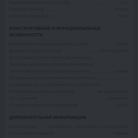
Максимальная мощность (220В)
6 л.с.
Редуктор (привод)
цепной
Ширина культивации
85 см
КОНСТРУКТИВНЫЕ И ФУНКЦИОНАЛЬНЫЕ
ОСОБЕННОСТИ
Внутренний посадочный диаметр сцепки
16.5 мм
Диаметр ступицы (полуоси)
25 мм (круглый)
Защита двигателя от низкого уровня масла
+
Защитные диски для растений (кромкорезы)
+
Расположение транспортированных колес
спереди
Регулировка ручки управление по вертикали
+
Регулировка ручки управления по горизонтали
-
Регулировка ширины культивации
без регулировки
Тип сцепления
ременное
Установка навесного оборудования
62.5 кг
ДОПОЛНИТЕЛЬНАЯ ИНФОРМАЦИЯ
Комплектация
- Культиватор; - инструкция по эксплуатации
Страна происхождения
Швеция