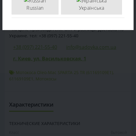
Отзывов (0)
Russian
Українська
Продажа Мотокоса Oleo-Mac SPARTA 25 TR (61169109E1)
- по цене производителя. Опт и розница. Доставка по
Украине. тел: +38 (097) 221-55-40
+38 (097) 221-55-40
info@sadovka.com.ua
г. Киев, ул. Васильковская, 1
Мотокоса Oleo-Mac SPARTA 25 TR (61169109E1)
,
61169109E1
,
Мотокосы
Характеристики
ТЕХНИЧЕСКИЕ ХАРАКТЕРИСТИКИ
Класс
бытовой