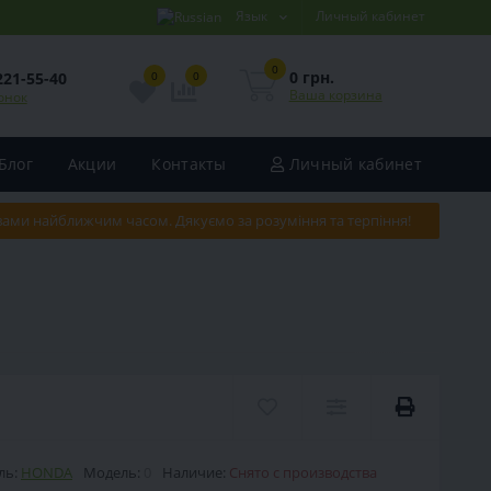
Язык
Личный кабинет
0
0 грн.
221-55-40
0
0
Ваша корзина
онок
Блог
Акции
Контакты
Личный кабинет
 вами найближчим часом. Дякуємо за розуміння та терпіння!
ль:
HONDA
Модель:
0
Наличие:
Снято с производства