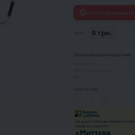
Снято с производств
0 грн.
Цена:
Основные характеристики
Мощность:
Объём цилиндра, см3:
Вес:
Количество:
-
+