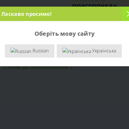
Ласкаво просимо!
Оберіть мову сайту
 (0)
Russian
Українська
роизводителя. Опт и розница. Доставка по Украине. тел: +38 (0
г. Киев, ул. Васильковская, 1
ы