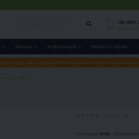
+38 (097) 
Заказать зв
и
Бренды
Информация
Ремонт и сервис
я до нас, будь ласка, оформляйте замовлення онлайн, ми зв'яжемося з
са Honda UMK425
Отзывы:
(0)
Код товара:
16134
Производите