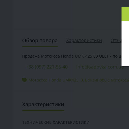
Обзор товара
Характеристики
Отзывов
Продажа Мотокоса Honda UMK 425 E3 UEET - по цене п
+38 (097) 221-55-40
info@sadovka.com.ua
Мотокоса Honda UMK425
,
0
,
Бензиновые мотокос
Характеристики
ТЕХНИЧЕСКИЕ ХАРАКТЕРИСТИКИ