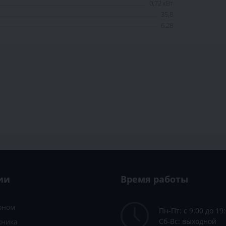
0,72 кВт
35,8
6,28
ии
Время работы
зоном
Пн-Пт: с 9:00 до 19
Сб-Вс: выходной
хника