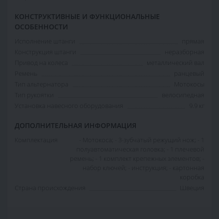
КОНСТРУКТИВНЫЕ И ФУНКЦИОНАЛЬНЫЕ
ОСОБЕННОСТИ
Исполнение штанги
прямая
Конструкция штанги
неразборная
Привод на колеса
металлический вал
Ремень
ранцевый
Тип альтернатора
Мотокосы
Тип рукоятки
велосипедная
Установка навесного оборудования
9.9 кг
ДОПОЛНИТЕЛЬНАЯ ИНФОРМАЦИЯ
Комплектация
- Мотокоса; - 3-зубчатый режущий нож; - 1
полуавтоматическая головка; - 1 плечевой
ремень; - 1 комплект крепежных элементов; -
набор ключей; - инструкция; - картонная
коробка
Страна происхождения
Швеция