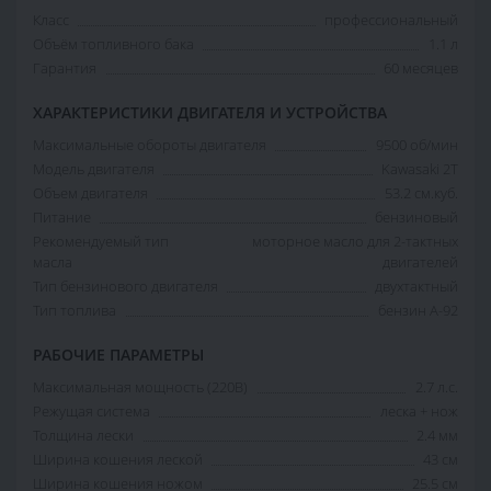
Класс
профессиональный
Объём топливного бака
1.1 л
Гарантия
60 месяцев
ХАРАКТЕРИСТИКИ ДВИГАТЕЛЯ И УСТРОЙСТВА
Максимальные обороты двигателя
9500 об/мин
Модель двигателя
Kawasaki 2T
Объем двигателя
53.2 см.куб.
Питание
бензиновый
Рекомендуемый тип
моторное масло для 2-тактных
масла
двигателей
Тип бензинового двигателя
двухтактный
Тип топлива
бензин А-92
РАБОЧИЕ ПАРАМЕТРЫ
Максимальная мощность (220В)
2.7 л.с.
Режущая система
леска + нож
Толщина лески
2.4 мм
Ширина кошения леской
43 см
Ширина кошения ножом
25.5 см