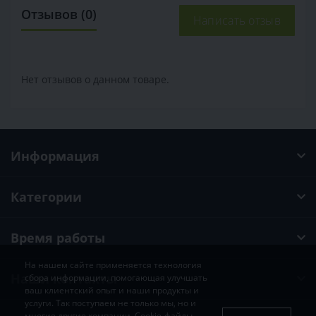
Отзывов (0)
Написать отзыв
Нет отзывов о данном товаре.
Информация
Категории
Время работы
На нашем сайте применяется технология
Наши контакты
сбора информации, помогающая улучшать
ваш клиентский опыт и наши продукты и
услуги. Так поступаем не только мы, но и
многие другие компании. Cookie-файлы