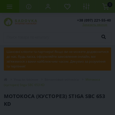
0
+38 (097) 221-55-40
Заказать звонок
Шановні клієнти та партнери! Якщо ви не можете додзвонитися
до нас, будь ласка, оформляйте замовлення онлайн, ми
зв'яжемося з вами найближчим часом. Дякуємо за розуміння
та терпіння!
Уход за газоном
Бензиновые мотокосы
Мотокоса
(кусторез) Stiga SBC 653 KD
МОТОКОСА (КУСТОРЕЗ) STIGA SBC 653
KD