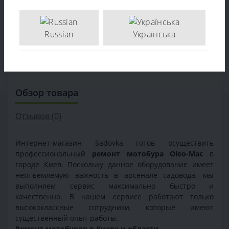
Russian
Українська
Обзор товара
Отзывов (0)
Интернет-магазин Sadovka готов осуществить
профессиональный
ремонт мотобура Oleo-Mac
в
городе Киев. Поскольку данное оборудование имеет
неотъемлемую важность в арсенале садовода, мы
выполняем сервис максимально быстро и
качественно. В нашем сервисе работают только
высококлассные сотрудники, которые имеют
существенный опыт работы.
Ремонт мотобуров в Киеве и области