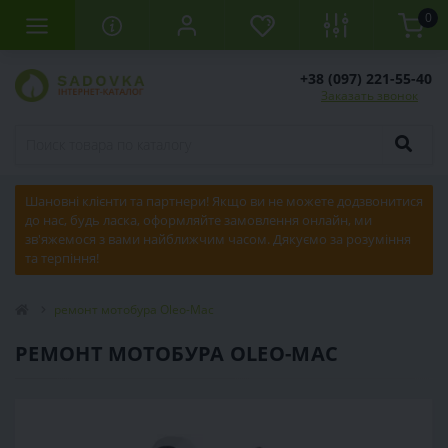
0
+38 (097) 221-55-40
Заказать звонок
Шановні клієнти та партнери! Якщо ви не можете додзвонитися
до нас, будь ласка, оформляйте замовлення онлайн, ми
зв'яжемося з вами найближчим часом. Дякуємо за розуміння
та терпіння!
ремонт мотобура Oleo-Mac
РЕМОНТ МОТОБУРА OLEO-MAC