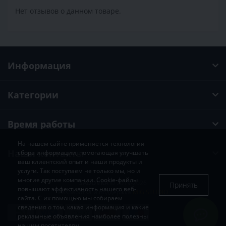
Нет отзывов о данном товаре.
Информация
Категории
Время работы
На нашем сайте применяется технология
Наши контакты
сбора информации, помогающая улучшать
ваш клиентский опыт и наши продукты и
услуги. Так поступаем не только мы, но и
многие другие компании. Cookie-файлы
SADOVKA
© 2019-2026
Принять
повышают эффективность нашего веб-
Разработка и поддержка
MIG STUDIO
сайта. С их помощью мы собираем
сведения о том, какая информация и какие
рекламные объявления наиболее полезны
нашим посетителям.