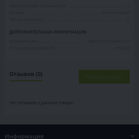
Объем бака для автошампуня
1 л
Основа
синтетическое
Тип альтернатора
2Т
ДОПОЛНИТЕЛЬНАЯ ИНФОРМАЦИЯ
Комплектация
- Масло моторное (1 л)
Страна происхождения
Италия
Отзывов (0)
Написать отзыв
Нет отзывов о данном товаре.
Информация