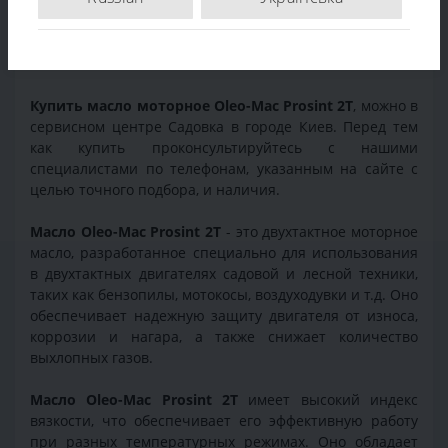
Характеристики
Отзывов (0)
Купить масло моторное Oleo-Mac Prosint 2T
, можно в
сервисном центре Садовка в городе Киев. Перед тем
как купить проконсультируйтесь с нашими
специалистами по телефонам, указанным на сайте с
целью точного подбора, и наличия.
Масло Oleo-Mac Prosint 2T
- это двухтактное моторное
масло, разработанное специально для использования
в двухтактных двигателях садовой и лесной техники,
таких как бензопилы, мотокосы, воздуходувки и т.д. Оно
обеспечивает надежную защиту двигателя от износа,
коррозии и нагара, а также снижает количество
выхлопных газов.
Масло Oleo-Mac Prosint 2Т
имеет высокий индекс
вязкости, что обеспечивает его эффективную работу
при разных температурных режимах. Оно обладает