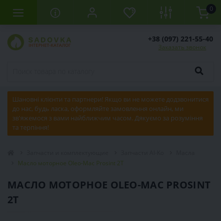
0
+38 (097) 221-55-40
Заказать звонок
Шановні клієнти та партнери! Якщо ви не можете додзвонитися
до нас, будь ласка, оформляйте замовлення онлайн, ми
зв'яжемося з вами найближчим часом. Дякуємо за розуміння
та терпіння!
Запчасти и комплектующие
Запчасти Al-Ko
Масла
Масло моторное Oleo-Mac Prosint 2T
МАСЛО МОТОРНОЕ OLEO-MAC PROSINT
2T