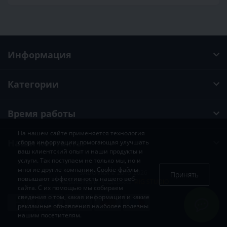
Информация
Категории
Время работы
На нашем сайте применяется технология
Наши контакты
сбора информации, помогающая улучшать
ваш клиентский опыт и наши продукты и
услуги. Так поступаем не только мы, но и
многие другие компании. Cookie-файлы
SADOVKA
© 2019-2026
Принять
повышают эффективность нашего веб-
Разработка и поддержка
MIG STUDIO
сайта. С их помощью мы собираем
сведения о том, какая информация и какие
рекламные объявления наиболее полезны
нашим посетителям.