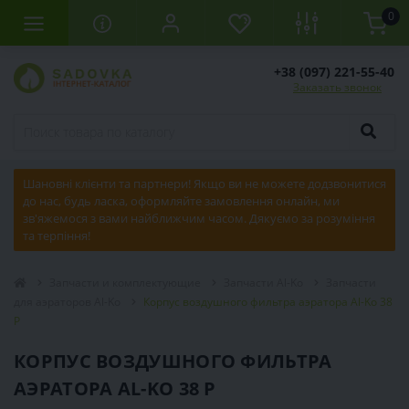
0
+38 (097) 221-55-40
Заказать звонок
Шановні клієнти та партнери! Якщо ви не можете додзвонитися
до нас, будь ласка, оформляйте замовлення онлайн, ми
зв'яжемося з вами найближчим часом. Дякуємо за розуміння
та терпіння!
Запчасти и комплектующие
Запчасти Al-Ko
Запчасти
для аэраторов Al-Ko
Корпус воздушного фильтра аэратора Al-Ko 38
P
КОРПУС ВОЗДУШНОГО ФИЛЬТРА
АЭРАТОРА AL-KO 38 P