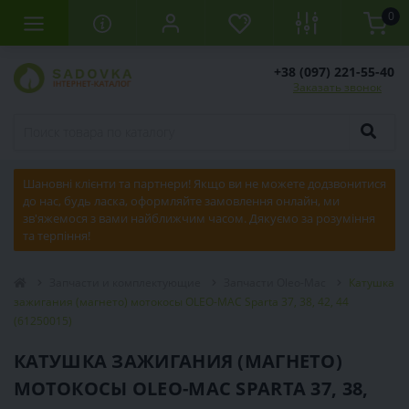
0
+38 (097) 221-55-40
Заказать звонок
Шановні клієнти та партнери! Якщо ви не можете додзвонитися
до нас, будь ласка, оформляйте замовлення онлайн, ми
зв'яжемося з вами найближчим часом. Дякуємо за розуміння
та терпіння!
Запчасти и комплектующие
Запчасти Oleo-Mac
Катушка
зажигания (магнето) мотокосы OLEO-MAC Sparta 37, 38, 42, 44
(61250015)
КАТУШКА ЗАЖИГАНИЯ (МАГНЕТО)
МОТОКОСЫ OLEO-MAC SPARTA 37, 38,