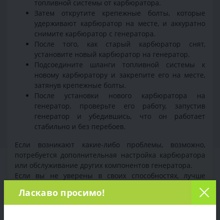
топливной системы от карбюратора.
Затем открутите крепежные болты, которые
удерживают карбюратор на месте, и аккуратно
снимите карбюратор с генератора.
После того, как старый карбюратор снят,
установите новый карбюратор на генератор.
Подсоедините шланги топливной системы к
новому карбюратору и закрепите его на месте,
затянув крепежные болты.
После установки нового карбюратора на
генератор, проверьте его работу, запустив
генератор и убедившись, что он работает
стабильно и без перебоев.
Если возникают какие-либо проблемы, возможно,
потребуется дополнительная настройка карбюратора
или обслуживание других компонентов генератора.
Если вы не уверены в своих способностях, лучше
обратиться к сервисному центру Торгпост.
Ласкаво просимо!
+38 (097) 221-55-40
info@sadovka.com.ua