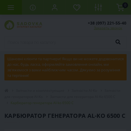
0
+38 (097) 221-55-40
Заказать звонок
Шановні клієнти та партнери! Якщо ви не можете додзвонитися
до нас, будь ласка, оформляйте замовлення онлайн, ми
зв'яжемося з вами найближчим часом. Дякуємо за розуміння
та терпіння!
Запчасти и комплектующие
Запчасти Al-Ko
Запчасти
для генераторов Al-Ko
Запчасти для генератора Al-Ko 6500 C
Карбюратор генератора Al-ko 6500 С
КАРБЮРАТОР ГЕНЕРАТОРА AL-KO 6500 С