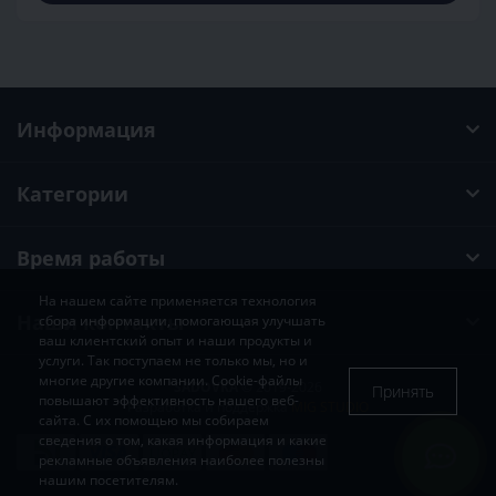
Информация
Категории
Время работы
На нашем сайте применяется технология
Наши контакты
сбора информации, помогающая улучшать
ваш клиентский опыт и наши продукты и
услуги. Так поступаем не только мы, но и
многие другие компании. Cookie-файлы
SADOVKA
© 2019-2026
Принять
повышают эффективность нашего веб-
Разработка и поддержка
MIG STUDIO
сайта. С их помощью мы собираем
сведения о том, какая информация и какие
рекламные объявления наиболее полезны
нашим посетителям.