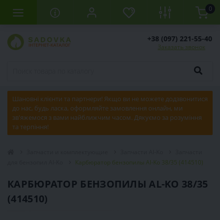
0
+38 (097) 221-55-40
Заказать звонок
Шановні клієнти та партнери! Якщо ви не можете додзвонитися
до нас, будь ласка, оформляйте замовлення онлайн, ми
зв'яжемося з вами найближчим часом. Дякуємо за розуміння
та терпіння!
Запчасти и комплектующие
Запчасти Al-Ko
Запчасти
для бензопил Al-Ko
Карбюратор бензопилы Al-Ko 38/35 (414510)
КАРБЮРАТОР БЕНЗОПИЛЫ AL-KO 38/35
(414510)