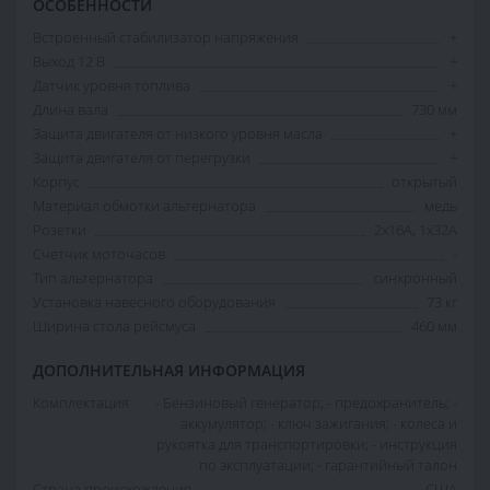
ОСОБЕННОСТИ
Встроенный стабилизатор напряжения
+
Выход 12 В
+
Датчик уровня топлива
+
Длина вала
730 мм
Защита двигателя от низкого уровня масла
+
Защита двигателя от перегрузки
+
Корпус
открытый
Материал обмотки альтернатора
медь
Розетки
2x16А, 1x32А
Счетчик моточасов
-
Тип альтернатора
синхронный
Установка навесного оборудования
73 кг
Ширина стола рейсмуса
460 мм
ДОПОЛНИТЕЛЬНАЯ ИНФОРМАЦИЯ
Комплектация
- Бензиновый генератор; - предохранитель; -
аккумулятор; - ключ зажигания; - колеса и
рукоятка для транспортировки; - инструкция
по эксплуатации; - гарантийный талон
Страна происхождения
США