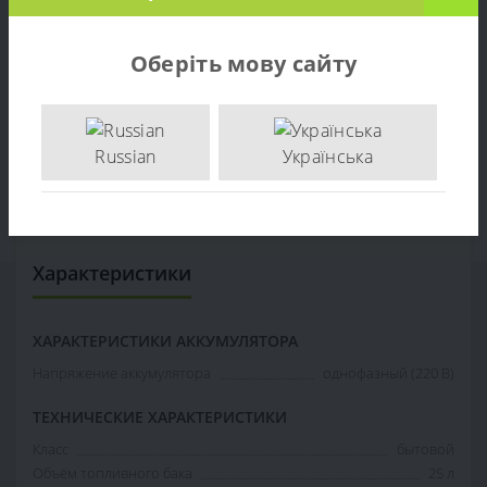
(038026) - по цене производителя. Опт и розница.
Доставка по Украине. тел: +38 (097) 221-55-40
Оберіть мову сайту
+38 (097) 221-55-40
info@sadovka.com.ua
г. Киев, ул. Васильковская, 1
Russian
Українська
Генератор Бензиновый Briggs&Stratton 6250A
(038026)
,
038026
,
Бензиновые генераторы
Характеристики
ХАРАКТЕРИСТИКИ АККУМУЛЯТОРА
Напряжение аккумулятора
однофазный (220 В)
ТЕХНИЧЕСКИЕ ХАРАКТЕРИСТИКИ
Класс
бытовой
Объём топливного бака
25 л