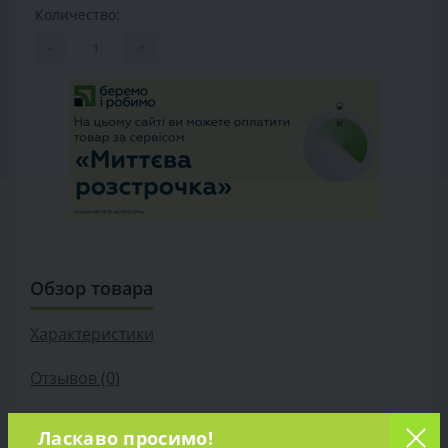
Количество:
-
+
Обзор товара
Характеристики
Отзывов (0)
Продажа Генератор Бензиновый Briggs&Stratton 6250A
Ласкаво просимо!