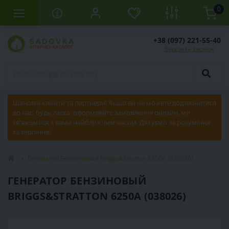
0
+38 (097) 221-55-40
Заказать звонок
Шановні клієнти та партнери! Якщо ви не можете додзвонитися
до нас, будь ласка, оформляйте замовлення онлайн, ми
зв'яжемося з вами найближчим часом. Дякуємо за розуміння
та терпіння!
Генератор Бензиновый Briggs&Stratton 6250A (038026)
ГЕНЕРАТОР БЕНЗИНОВЫЙ
BRIGGS&STRATTON 6250A (038026)