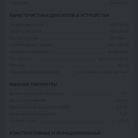
Гарантия
24 месяца
ХАРАКТЕРИСТИКИ ДВИГАТЕЛЯ И УСТРОЙСТВА
Модель двигателя
1650 Series
Объем двигателя
420 куб.см.
Расход топлива
330 г/кВт·ч
Рекомендуемое масло
SAE 10W30
Система охлаждения
воздушное
Тип запуска:
ручной стартер
Топливо
АИ-92
Характеристики двигателя
4-тактный, 1-цилиндровый
РАБОЧИЕ ПАРАМЕТРЫ
Время непрерывной работы
14 ч
Высота всасывания
640 мм
Максимальная мощность (220В)
6.2 кВт
Номинальная мощность
5 кВт
Уровень шума
65 дБ
КОНСТРУКТИВНЫЕ И ФУНКЦИОНАЛЬНЫЕ