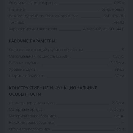
Объем масляного картера
0.25 л
Питание
бензиновый
Рекомендуемый тип моторного масла
SAE 10W-30
Топливо
АИ-92
Характеристики двигателя
4-тактный, AL-KO 144 F
РАБОЧИЕ ПАРАМЕТРЫ
Количество позиций глубины обработки
5
Максимальная мощность (220В)
1.8 л.с.
Рабочая глубина
3-15 мм
Уровень шума
99 дБ
Ширина обработки
37 см
КОНСТРУКТИВНЫЕ И ФУНКЦИОНАЛЬНЫЕ
ОСОБЕННОСТИ
Диаметр передних колес
215 мм
Материал корпуса
пластик
Материал травосборника
ткань
Наличие травосборника
+
Объем травосборника
55 л