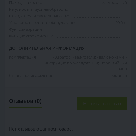
Привод на колеса
несамоходный
Регулировка глубины обработки
+
Складываемая ручка управления
+
Установка навесного оборудования
20.6 кг
Функция аэрации
+
Функция скарификации
+
ДОПОЛНИТЕЛЬНАЯ ИНФОРМАЦИЯ
Комплектация
- Аэратор; - вал-грабли; - вал с ножами; -
инструкция по эксплуатации; - гарантийный
талон
Страна происхождения
Германия
Отзывов (0)
Написать отзыв
Нет отзывов о данном товаре.