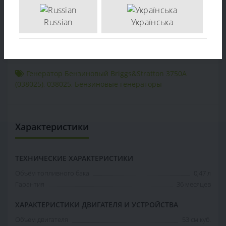
(038025) - по цене производителя. Опт и розница.
Доставка по Украине. тел: +38 (097) 221-55-40
Russian
Українська
+38 (097) 221-55-40
info@sadovka.com.ua
г. Киев, ул. Васильковская, 1
Генератор Бензиновый Briggs&Stratton 3750A
(038025)
,
038025
,
Бензиновые генераторы
Характеристики
ТЕХНИЧЕСКИЕ ХАРАКТЕРИСТИКИ
Объём топливного бака
0,47 л
Гарантия
36 месяцев
ХАРАКТЕРИСТИКИ ДВИГАТЕЛЯ И УСТРОЙСТВА
Объем двигателя
53 см.куб.