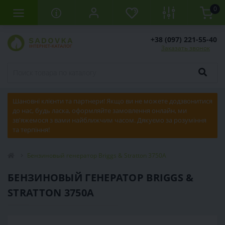
0
+38 (097) 221-55-40
Заказать звонок
Шановні клієнти та партнери! Якщо ви не можете додзвонитися
до нас, будь ласка, оформляйте замовлення онлайн, ми
зв'яжемося з вами найближчим часом. Дякуємо за розуміння
та терпіння!
Бензиновый генератор Briggs & Stratton 3750A
БЕНЗИНОВЫЙ ГЕНЕРАТОР BRIGGS &
STRATTON 3750A