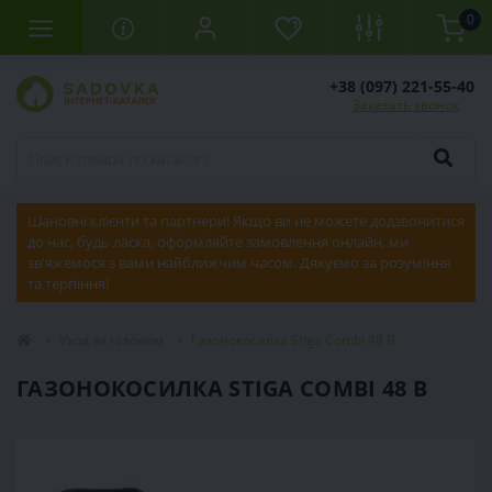
0
+38 (097) 221-55-40
Заказать звонок
Шановні клієнти та партнери! Якщо ви не можете додзвонитися
до нас, будь ласка, оформляйте замовлення онлайн, ми
зв'яжемося з вами найближчим часом. Дякуємо за розуміння
та терпіння!
Уход за газоном
Газонокосилка Stiga Combi 48 B
ГАЗОНОКОСИЛКА STIGA COMBI 48 B