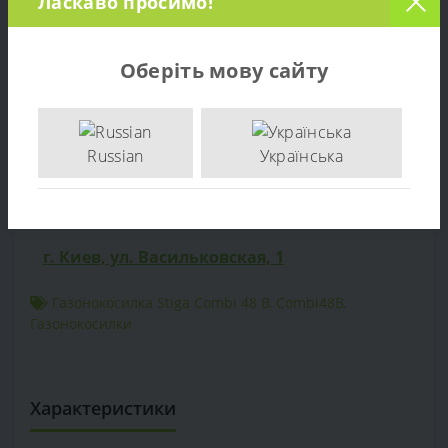
Ласкаво просимо!
Характеристики
Оберіть мову сайту
Отзывов (0)
Продажа Газонокосилка Stiga Combi 48 B - по цене
Russian
Українська
производителя. Опт и розница. Доставка по Украине.
тел: +38 (097) 221-55-40
+38 (097) 221-55-40
info@sadovka.com.ua
г. Киев, ул. Васильковская, 1
Газонокосилка Stiga Combi 48 B
,
Combi48B
,
Газонокосилки
Характеристики