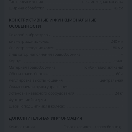
Тип передвижения
несамоходная косилка
Ширина обработки
46 см
КОНСТРУКТИВНЫЕ И ФУНКЦИОНАЛЬНЫЕ
ОСОБЕННОСТИ
Боковой выброс травы
-
Диаметр задних колес
240 мм
Диаметр передних колес
180 мм
Индикатор наполнения травосборника
+
Корпус
сталь
Материал травосборника
комби (пластик/ткань)
Объем травосборника
60 л
Регулировка высоты кошения
центральная
Складываемая ручка управления
-
Установка навесного оборудования
24 кг
Функция мойки деки
-
Шарикоподшипники в колесах
+
ДОПОЛНИТЕЛЬНАЯ ИНФОРМАЦИЯ
Комплектация
- Газонокосилка; - травосборник; -