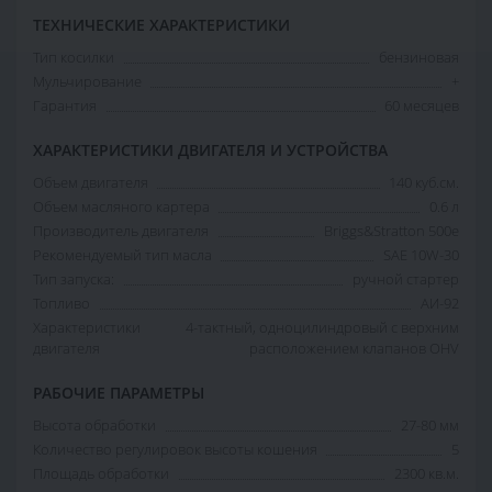
ТЕХНИЧЕСКИЕ ХАРАКТЕРИСТИКИ
Тип косилки
бензиновая
Мульчирование
+
Гарантия
60 месяцев
ХАРАКТЕРИСТИКИ ДВИГАТЕЛЯ И УСТРОЙСТВА
Объем двигателя
140 куб.см.
Объем масляного картера
0.6 л
Производитель двигателя
Briggs&Stratton 500e
Рекомендуемый тип масла
SAE 10W-30
Тип запуска:
ручной стартер
Топливо
АИ-92
Характеристики
4-тактный, одноцилиндровый с верхним
двигателя
расположением клапанов OHV
РАБОЧИЕ ПАРАМЕТРЫ
Высота обработки
27-80 мм
Количество регулировок высоты кошения
5
Площадь обработки
2300 кв.м.