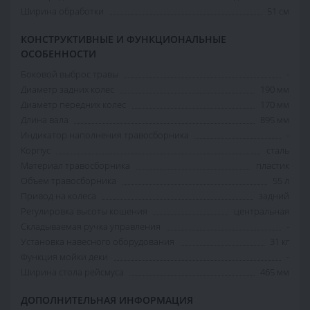
Ширина обработки
51 см
КОНСТРУКТИВНЫЕ И ФУНКЦИОНАЛЬНЫЕ
ОСОБЕННОСТИ
Боковой выброс травы
-
Диаметр задних колес
190 мм
Диаметр передних колес
170 мм
Длина вала
895 мм
Индикатор наполнения травосборника
-
Корпус
сталь
Материал травосборника
пластик
Объем травосборника
55 л
Привод на колеса
задний
Регулировка высоты кошения
центральная
Складываемая ручка управления
-
Установка навесного оборудования
31 кг
Функция мойки деки
-
Ширина стола рейсмуса
465 мм
ДОПОЛНИТЕЛЬНАЯ ИНФОРМАЦИЯ