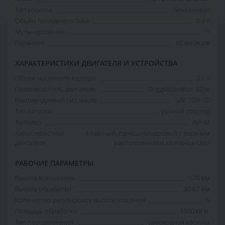
Тип косилки
бензиновая
Объём топливного бака
0.9 л
Мульчирование
+
Гарантия
60 месяцев
ХАРАКТЕРИСТИКИ ДВИГАТЕЛЯ И УСТРОЙСТВА
Объем масляного картера
0.6 л
Производитель двигателя
Briggs&Stratton 625e
Рекомендуемый тип масла
SAE 10W-30
Тип запуска:
ручной стартер
Топливо
АИ-92
Характеристики
4-тактный, одноцилиндровый с верхним
двигателя
расположением клапанов OHV
РАБОЧИЕ ПАРАМЕТРЫ
Высота всасывания
570 мм
Высота обработки
30-67 мм
Количество регулировок высоты кошения
5
Площадь обработки
1500 кв.м.
Тип передвижения
самоходная косилка