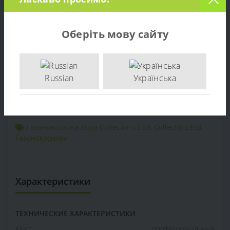
Отзывов (0)
Оберіть мову сайту
Продажа Газонокосилка Stiga Collector 53 SB - по цене
производителя. Опт и розница. Доставка по Украине.
тел: +38 (097) 221-55-40
Russian
Українська
+38 (097) 221-55-40
info@sadovka.com.ua
г. Киев, ул. Васильковская, 1
Газонокосилка Stiga Collector 53 SB
,
Collector53SB
,
Газонокосилки
Характеристики
ТЕХНИЧЕСКИЕ ХАРАКТЕРИСТИКИ
Класс
профессиональный