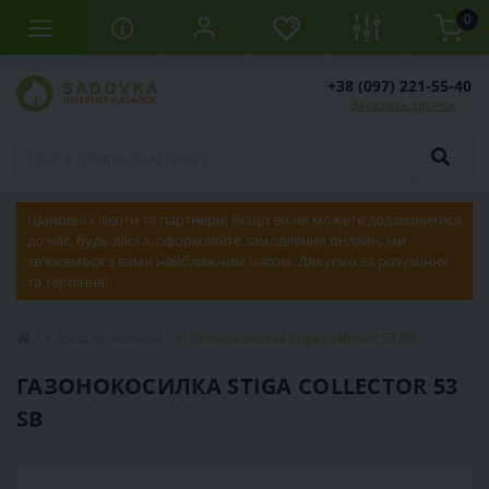
0
+38 (097) 221-55-40
Заказать звонок
Шановні клієнти та партнери! Якщо ви не можете додзвонитися
до нас, будь ласка, оформляйте замовлення онлайн, ми
зв'яжемося з вами найближчим часом. Дякуємо за розуміння
та терпіння!
Уход за газоном
Газонокосилка Stiga Collector 53 SB
ГАЗОНОКОСИЛКА STIGA COLLECTOR 53
SB