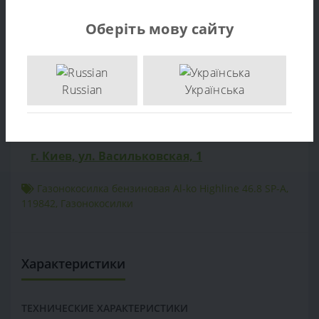
Характеристики
Оберіть мову сайту
Отзывов (0)
Продажа Газонокосилка бензиновая Al-ko Highline 46.8
SP-A - по цене производителя. Опт и розница.
Russian
Українська
Доставка по Украине. тел: +38 (097) 221-55-40
+38 (097) 221-55-40
info@sadovka.com.ua
г. Киев, ул. Васильковская, 1
Газонокосилка бензиновая Al-ko Highline 46.8 SP-A
,
119842
,
Газонокосилки
Характеристики
ТЕХНИЧЕСКИЕ ХАРАКТЕРИСТИКИ