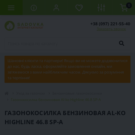
0
+38 (097) 221-55-40
Заказать звонок
Шановні клієнти та партнери! Якщо ви не можете додзвонитися
до нас, будь ласка, оформляйте замовлення онлайн, ми
зв'яжемося з вами найближчим часом. Дякуємо за розуміння
та терпіння!
Уход за газоном
Бензиновые газонокосилки
Газонокосилка бензиновая Al-ko Highline 46.8 SP-A
ГАЗОНОКОСИЛКА БЕНЗИНОВАЯ AL-KO
HIGHLINE 46.8 SP-A