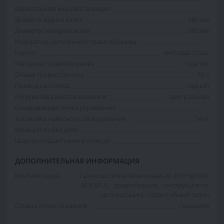
Вариаторная коробка передач
-
Диаметр задних колес
280 мм
Диаметр передних колес
200 мм
Индикатор наполнения травосборника
-
Корпус
листовая сталь
Материал травосборника
пластик
Объем травосборника
70 л
Привод на колеса
задний
Регулировка высоты кошения
центральная
Складываемая ручка управления
-
Установка навесного оборудования
34 кг
Функция мойки деки
-
Шарикоподшипники в колесах
-
ДОПОЛНИТЕЛЬНАЯ ИНФОРМАЦИЯ
Комплектация
- Газонокосилка бензиновая AL-KO Highline
46.8 SP-A; - травосборник; - инструкция по
эксплуатации; - гарантийный талон
Страна происхождения
Германия