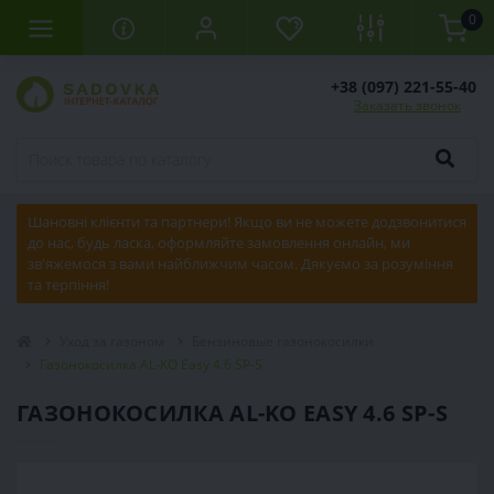
0
+38 (097) 221-55-40
Заказать звонок
Шановні клієнти та партнери! Якщо ви не можете додзвонитися
до нас, будь ласка, оформляйте замовлення онлайн, ми
зв'яжемося з вами найближчим часом. Дякуємо за розуміння
та терпіння!
Уход за газоном
Бензиновые газонокосилки
Газонокосилка AL-KO Easy 4.6 SP-S
ГАЗОНОКОСИЛКА AL-KO EASY 4.6 SP-S