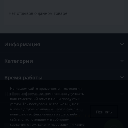
Нет отзывов о данном товаре.
Информация
Категории
Время работы
На нашем сайте применяется технология
Наши контакты
сбора информации, помогающая улучшать
ваш клиентский опыт и наши продукты и
услуги. Так поступаем не только мы, но и
многие другие компании. Cookie-файлы
SADOVKA
© 2019-2026
Принять
повышают эффективность нашего веб-
Разработка и поддержка
MIG STUDIO
сайта. С их помощью мы собираем
сведения о том, какая информация и какие