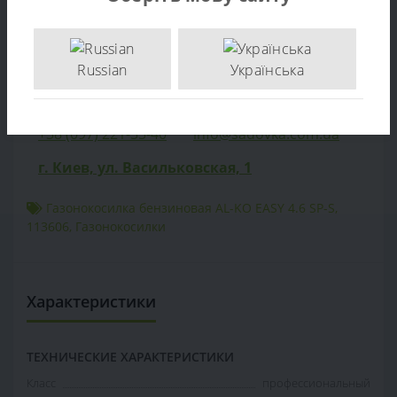
Отзывов (0)
Продажа Газонокосилка бензиновая AL-KO EASY 4.6 SP-
Russian
Українська
S - по цене производителя. Опт и розница. Доставка
по Украине. тел: +38 (097) 221-55-40
+38 (097) 221-55-40
info@sadovka.com.ua
г. Киев, ул. Васильковская, 1
Газонокосилка бензиновая AL-KO EASY 4.6 SP-S
,
113606
,
Газонокосилки
Характеристики
ТЕХНИЧЕСКИЕ ХАРАКТЕРИСТИКИ
Класс
профессиональный