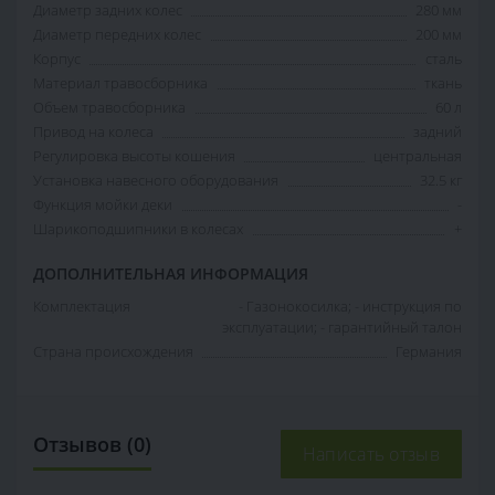
Диаметр задних колес
280 мм
Диаметр передних колес
200 мм
Корпус
cталь
Материал травосборника
ткань
Объем травосборника
60 л
Привод на колеса
задний
Регулировка высоты кошения
центральная
Установка навесного оборудования
32.5 кг
Функция мойки деки
-
Шарикоподшипники в колесах
+
ДОПОЛНИТЕЛЬНАЯ ИНФОРМАЦИЯ
Комплектация
- Газонокосилка; - инструкция по
эксплуатации; - гарантийный талон
Страна происхождения
Германия
Отзывов (0)
Написать отзыв