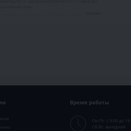
умулятор;<br />- зарядное устройство;<br />- набор для
гарантийный талон
Швеция
ии
Время работы
зоном
Пн-Пт: с 9:00 до 19
Сб-Вс: выходной
хника