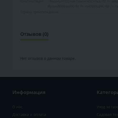
Комплектация
- Аккумуляторная газонокосилка;<br />- акк
мульчирования;<br />- инструкция;<br />- 
Страна происхождения
Отзывов (0)
Нет отзывов о данном товаре.
Информация
Категор
О нас
Уход за га
Доставка и оплата
Садовая те