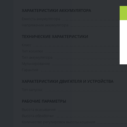
ХАРАКТЕРИСТИКИ АККУМУЛЯТОРА
Ёмкость аккумулятора
Напряжение аккумулятора
ТЕХНИЧЕСКИЕ ХАРАКТЕРИСТИКИ
Класс
Тип косилки
Тип аккумулятора
Мульчирование
Гарантия
ХАРАКТЕРИСТИКИ ДВИГАТЕЛЯ И УСТРОЙСТВА
Тип запуска:
РАБОЧИЕ ПАРАМЕТРЫ
Высота всасывания
Высота обработки
Количество регулировок высоты кошения