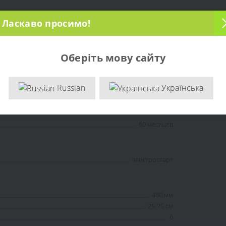
Ласкаво просимо!
2.5 Ач
48 В
Оберіть мову сайту
бытовой
Russian
Українська
аккумуляторная
Li-Ion
+
60 месяцев
электростарт
480 мм
25-75 см
6