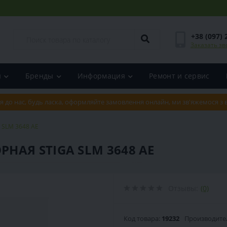
+38 (097) 
Заказать зв
и
Бренды
Информация
Ремонт и сервис
я до нас, будь ласка, оформляйте замовлення онлайн, ми зв'яжемося з
 SLM 3648 AE
АЯ STIGA SLM 3648 AE
Отзывы:
(0)
Код товара:
19232
Производите