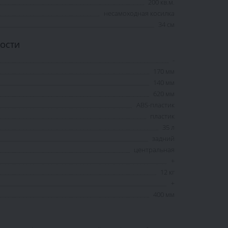
200 кв.м.
несамоходная косилка
34 см
НОСТИ
-
170 мм
140 мм
620 мм
ABS-пластик
пластик
35 л
задний
центральная
+
12 кг
+
400 мм