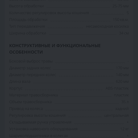
Высота обработки
25-75 мм
Количество регулировок высоты кошения
5
Площадь обработки
150 кв.м.
Тип передвижения
несамоходная косилка
Ширина обработки
34 см
КОНСТРУКТИВНЫЕ И ФУНКЦИОНАЛЬНЫЕ
ОСОБЕННОСТИ
Боковой выброс травы
-
Диаметр задних колес
170 мм
Диаметр передних колес
140 мм
Длина вала
620 мм
Корпус
ABS-пластик
Материал травосборника
пластик
Объем травосборника
35 л
Привод на колеса
задний
Регулировка высоты кошения
центральная
Складываемая ручка управления
+
Установка навесного оборудования
12 кг
Шарикоподшипники в колесах
+