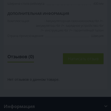
Ширина стола рейсмуса
400 мм
ДОПОЛНИТЕЛЬНАЯ ИНФОРМАЦИЯ
Комплектация
- Аккумуляторная газонокосилка;<br />-
аккумулятор;<br />- зарядное устройство;<br
/>- инструкция;<br />- гарантийный талон
Страна происхождения
Швеция
Отзывов (0)
Написать отзыв
Нет отзывов о данном товаре.
Информация