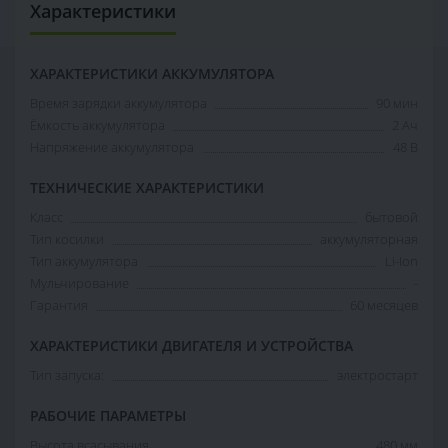
Характеристики
ХАРАКТЕРИСТИКИ АККУМУЛЯТОРА
Время зарядки аккумулятора
90 мин
Ёмкость аккумулятора
2 Ач
Напряжение аккумулятора
48 В
ТЕХНИЧЕСКИЕ ХАРАКТЕРИСТИКИ
Класс
бытовой
Тип косилки
аккумуляторная
Тип аккумулятора
Li-Ion
Мульчирование
-
Гарантия
60 месяцев
ХАРАКТЕРИСТИКИ ДВИГАТЕЛЯ И УСТРОЙСТВА
Тип запуска:
электростарт
РАБОЧИЕ ПАРАМЕТРЫ
Высота всасывания
480 мм