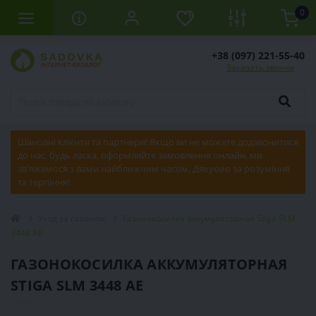
0
+38 (097) 221-55-40
Заказать звонок
Шановні клієнти та партнери! Якщо ви не можете додзвонитися
до нас, будь ласка, оформляйте замовлення онлайн, ми
зв'яжемося з вами найближчим часом. Дякуємо за розуміння
та терпіння!
Уход за газоном
Газонокосилка аккумуляторная Stiga SLM
3448 AE
ГАЗОНОКОСИЛКА АККУМУЛЯТОРНАЯ
STIGA SLM 3448 AE