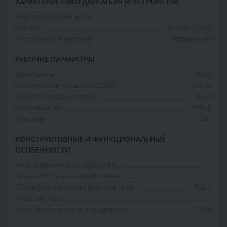
ХАРАКТЕРИСТИКИ ДВИГАТЕЛЯ И УСТРОЙСТВА
Индикатор уровня масла
-
Питание
от сети (220 В)
Расположение двигателя
Поперечное
РАБОЧИЕ ПАРАМЕТРЫ
Длина шины
40 см
Максимальная мощность (220В)
1900 Вт
Скорость вращения цепи
14 м/с
Уровень шума
110 дБ
Шаг цепи
3/8"
КОНСТРУКТИВНЫЕ И ФУНКЦИОНАЛЬНЫЕ
ОСОБЕННОСТИ
Защита двигателя от перегрузки
-
Защита от случайного включения
+
Объем бака для смазки цепи (картера)
0.35 л
Плавный старт
-
Установка навесного оборудования
3.9 кг