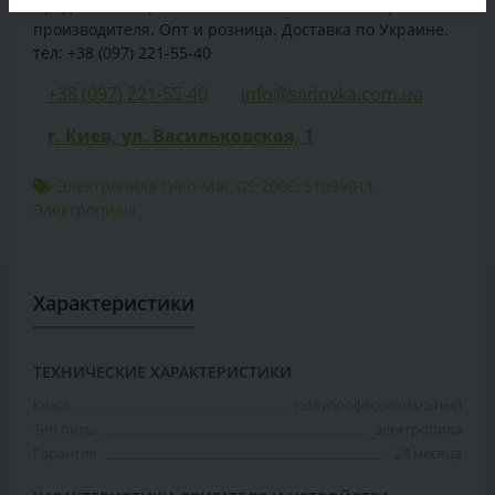
Продажа Электропила Oleo-Mac GS 200Е - по цене
производителя. Опт и розница. Доставка по Украине.
тел: +38 (097) 221-55-40
+38 (097) 221-55-40
info@sadovka.com.ua
г. Киев, ул. Васильковская, 1
Электропила Oleo-Mac GS 200Е
,
51039011
,
Электропилы
Характеристики
ТЕХНИЧЕСКИЕ ХАРАКТЕРИСТИКИ
Класс
полупрофессиональный
Тип пилы
электропила
Гарантия
24 месяца