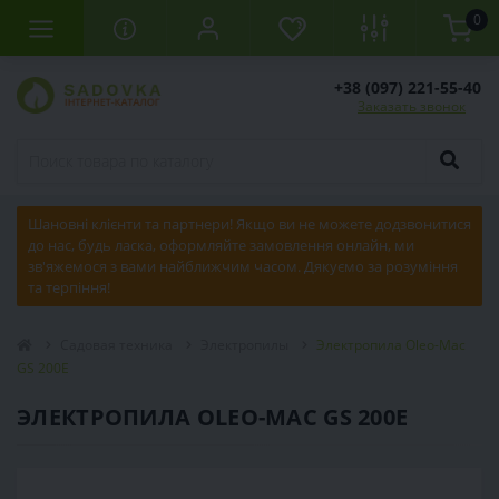
0
+38 (097) 221-55-40
Заказать звонок
Шановні клієнти та партнери! Якщо ви не можете додзвонитися
до нас, будь ласка, оформляйте замовлення онлайн, ми
зв'яжемося з вами найближчим часом. Дякуємо за розуміння
та терпіння!
Садовая техника
Электропилы
Электропила Oleo-Mac
GS 200Е
ЭЛЕКТРОПИЛА OLEO-MAC GS 200Е