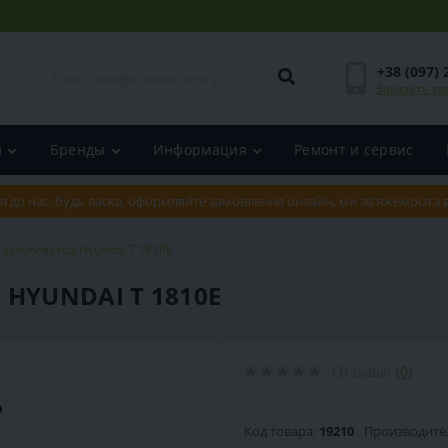
+38 (097) 
Заказать зв
и
Бренды
Информация
Ремонт и сервис
я до нас, будь ласка, оформляйте замовлення онлайн, ми зв'яжемося з
культиватор Hyundai T 1810E
HYUNDAI T 1810E
Отзывы:
(0)
Код товара:
19210
Производите