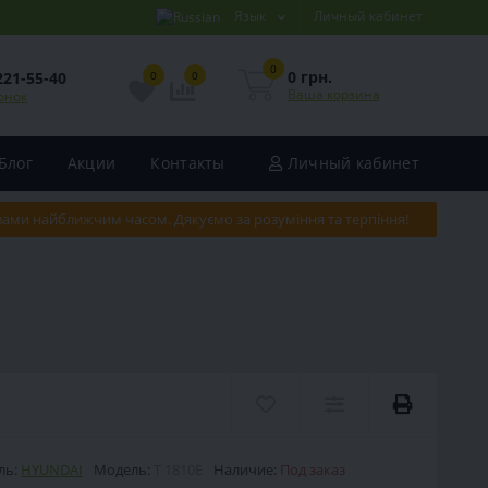
Язык
Личный кабинет
0
0 грн.
221-55-40
0
0
Ваша корзина
онок
Блог
Акции
Контакты
Личный кабинет
 вами найближчим часом. Дякуємо за розуміння та терпіння!
ль:
HYUNDAI
Модель:
T 1810E
Наличие:
Под заказ