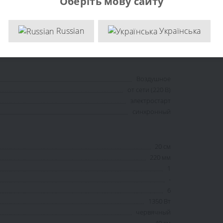
Оберіть мову сайту
Russian
Українська
легкий
12 месяцев
Воздушное
от сети (220 В)
электростарт
синхронный
20 см
220 мм
1
-
6
1350 Вт
червячный
40 см