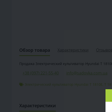
Обзор товара
Характеристики
Отзывов
Продажа Электрический культиватор Hyundai T 1810E 
+38 (097) 221-55-40
info@sadovka.com.ua
Электрический культиватор Hyundai T 1810E
,
T 18
Характеристики