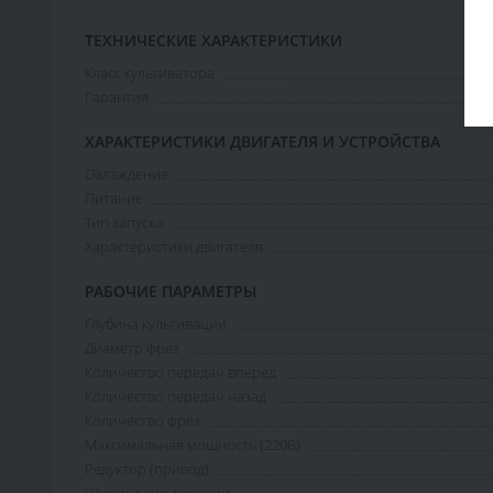
ТЕХНИЧЕСКИЕ ХАРАКТЕРИСТИКИ
Класс культиватора
Гарантия
ХАРАКТЕРИСТИКИ ДВИГАТЕЛЯ И УСТРОЙСТВА
Охлаждение
Питание
Тип запуска:
Характеристики двигателя
РАБОЧИЕ ПАРАМЕТРЫ
Глубина культивации
Диаметр фрез
Количество передач вперед
Количество передач назад
Количество фрез
Максимальная мощность (220В)
Редуктор (привод)
Ширина культивации