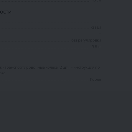
НОСТИ
-
сзади
+
без регулировки
13.8 кг
); - транспортировочные колеса (2 шт.); - инструкция по
вка
Корея