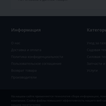
Информация
Категор
О нас
Уход за га
Доставка и оплата
Садовая те
Политика конфиденциальности
Силовая те
Пользовательское соглашение
Запчасти 
Возврат товара
Услуги
Производители
На нашем сайте применяется технология сбора информации, помог
SADOVKA
© 2019-2026
компании. Cookie-файлы повышают эффективность нашего веб-са
Разработка и поддержка
MIG STUDIO
нашим посетителям.