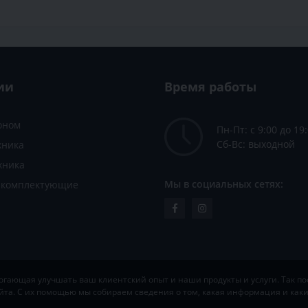
ии
Время работы
зоном
Пн-Пт: с 9:00 до 19
Сб-Вс: выходной
хника
хника
Мы в социальных сетях:
и комплектующие
ающая улучшать ваш клиентский опыт и наши продукты и услуги. Так пос
йта. С их помощью мы собираем сведения о том, какая информация и ка