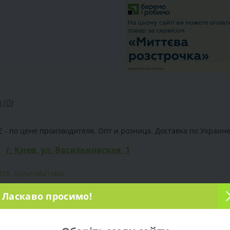
 (0)
- по цене производителя. Опт и розница. Доставка по Украине. 
г. Киев, ул. Васильковская, 1
10E
,
Культиваторы
Ласкаво просимо!