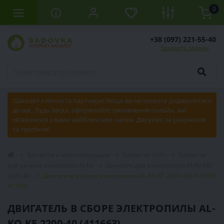
0
+38 (097) 221-55-40
Заказать звонок
Шановні клієнти та партнери! Якщо ви не можете додзвонитися
до нас, будь ласка, оформляйте замовлення онлайн, ми
зв'яжемося з вами найближчим часом. Дякуємо за розуміння
та терпіння!
Запчасти и комплектующие
Запчасти Al-Ko
Запчасти
для цепных электропил Al-Ko
Запчасти для электропилы Al-Ko EKI
2200-40
Двигатель в сборе электропилы AL-KO KE 2200-40 (411663)
413592
ДВИГАТЕЛЬ В СБОРЕ ЭЛЕКТРОПИЛЫ AL-
KO KE 2200-40 (411663)