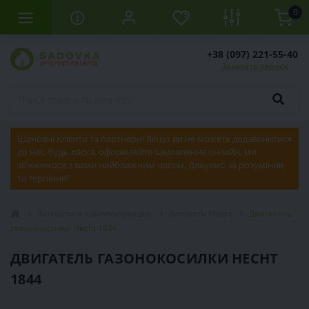
0
+38 (097) 221-55-40
Заказать звонок
Шановні клієнти та партнери! Якщо ви не можете додзвонитися
до нас, будь ласка, оформляйте замовлення онлайн, ми
зв'яжемося з вами найближчим часом. Дякуємо за розуміння
та терпіння!
Запчасти и комплектующие
Запчасти Hecht
Двигатель
газонокосилки Hecht 1844
ДВИГАТЕЛЬ ГАЗОНОКОСИЛКИ HECHT
1844